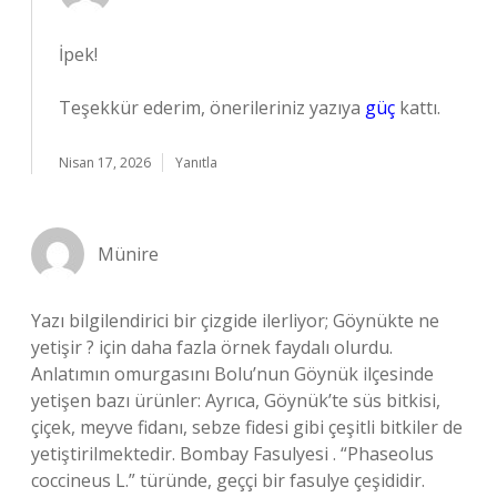
İpek!
Teşekkür ederim, önerileriniz yazıya
güç
kattı.
Nisan 17, 2026
Yanıtla
Münire
Yazı bilgilendirici bir çizgide ilerliyor; Göynükte ne
yetişir ? için daha fazla örnek faydalı olurdu.
Anlatımın omurgasını Bolu’nun Göynük ilçesinde
yetişen bazı ürünler: Ayrıca, Göynük’te süs bitkisi,
çiçek, meyve fidanı, sebze fidesi gibi çeşitli bitkiler de
yetiştirilmektedir. Bombay Fasulyesi . “Phaseolus
coccineus L.” türünde, geççi bir fasulye çeşididir.