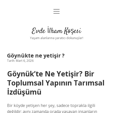
menüyü
Anasayfa
aç
Gizlilik Politikası
Evde İlham Köşesi
Yasal Uyarı
Yaşam alanlarına yaratıcı dokunuşlar!
Hakkımızda
Göynükte ne yetişir ?
Tarih: Mart 6, 2026
Göynük’te Ne Yetişir? Bir
Toplumsal Yapının Tarımsal
İzdüşümü
Bir köyde yetişen her şey, sadece toprakla ilgili
değildir; aynı zamanda orada yaşayan insanların