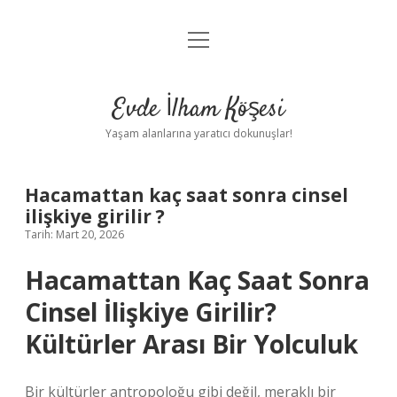
menüyü
Anasayfa
aç
Gizlilik Politikası
Evde İlham Köşesi
Yasal Uyarı
Yaşam alanlarına yaratıcı dokunuşlar!
Hakkımızda
Hacamattan kaç saat sonra cinsel
ilişkiye girilir ?
Tarih: Mart 20, 2026
Hacamattan Kaç Saat Sonra
Cinsel İlişkiye Girilir?
Kültürler Arası Bir Yolculuk
Bir kültürler antropoloğu gibi değil, meraklı bir