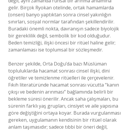
değil, aynı zamanda ruhsal bir arınma anlamına
gelir. Birçok Ryokan otelinde, ortak hamamlarda
(onsen) banyo yaptıktan sonra cinsel yakınlığın
sınırları, sosyal normlar tarafından şekillendirilir.
Buradaki önemli nokta, davranışın sadece biyolojik
bir gereklilik değil, sembolik bir kod olduğudur.
Beden temizliği, ilişki öncesi bir ritüel haline gelir;
zamanlaması ise toplumsal bir sözleşmedir.
Benzer şekilde, Orta Doğu’da bazı Müslüman
topluluklarda hacamat sonrası cinsel ilişki, dini
öğretiler ve temizlenme ritüelleri ile çerçevelenir.
Fıkıh literatüründe hacamat sonrası vücutta “kanın
çıkışı ve bedenin arınması” bağlamında belirli bir
bekleme süresi önerilir. Ancak saha çalışmaları, bu
sürenin farklı yaş grupları, cinsiyet ve aile yapısına
göre değiştiğini ortaya koyar. Burada vurgulanması
gereken, uygulamanın kendisinin bir ritüel olarak
anlam taşımasıdır; sadece tıbbi bir öneri değil,