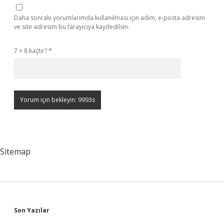
Daha sonraki yorumlarımda kullanılması için adım, e-posta adresim
ve site adresim bu tarayıcıya kaydedilsin.
7 + 8 kaçtır?
*
Sitemap
Sidebar
Son Yazılar