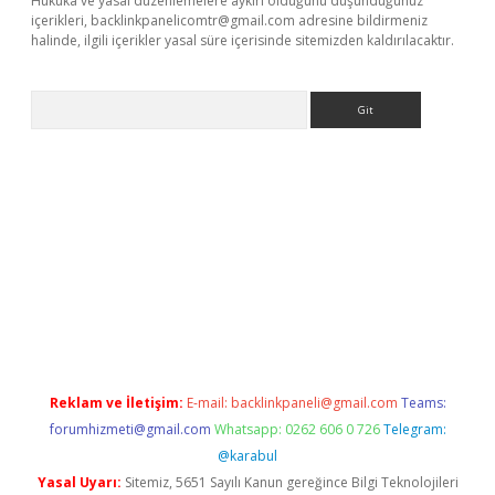
Hukuka ve yasal düzenlemelere aykırı olduğunu düşündüğünüz
içerikleri,
backlinkpanelicomtr@gmail.com
adresine bildirmeniz
halinde, ilgili içerikler yasal süre içerisinde sitemizden kaldırılacaktır.
Arama
://betexpergir.net/
Reklam ve İletişim:
E-mail:
backlinkpaneli@gmail.com
Teams:
forumhizmeti@gmail.com
Whatsapp: 0262 606 0 726
Telegram:
@karabul
Yasal Uyarı:
Sitemiz, 5651 Sayılı Kanun gereğince Bilgi Teknolojileri