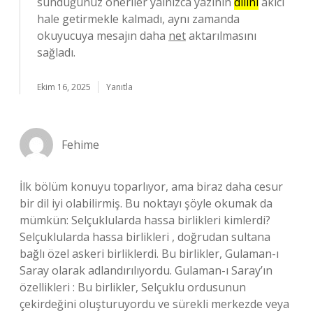
sunduğunuz öneriler yalnızca yazının
dilini
akıcı
hale getirmekle kalmadı, aynı zamanda
okuyucuya mesajın daha
net
aktarılmasını
sağladı.
Ekim 16, 2025
Yanıtla
Fehime
İlk bölüm konuyu toparlıyor, ama biraz daha cesur
bir dil iyi olabilirmiş. Bu noktayı şöyle okumak da
mümkün: Selçuklularda hassa birlikleri kimlerdi?
Selçuklularda hassa birlikleri , doğrudan sultana
bağlı özel askeri birliklerdi. Bu birlikler, Gulaman-ı
Saray olarak adlandırılıyordu. Gulaman-ı Saray’ın
özellikleri : Bu birlikler, Selçuklu ordusunun
çekirdeğini oluşturuyordu ve sürekli merkezde veya