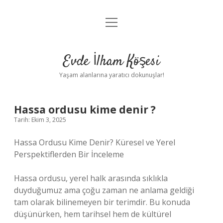
menüyü
Anasayfa
aç
Gizlilik Politikası
Evde İlham Köşesi
Yasal Uyarı
Yaşam alanlarına yaratıcı dokunuşlar!
Hakkımızda
Hassa ordusu kime denir ?
Tarih: Ekim 3, 2025
Hassa Ordusu Kime Denir? Küresel ve Yerel
Perspektiflerden Bir İnceleme
Hassa ordusu, yerel halk arasında sıklıkla
duyduğumuz ama çoğu zaman ne anlama geldiği
tam olarak bilinemeyen bir terimdir. Bu konuda
düşünürken, hem tarihsel hem de kültürel