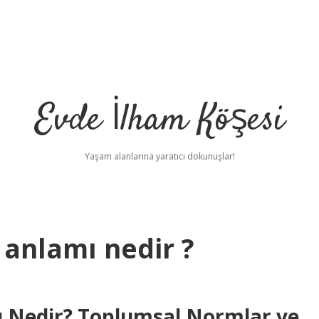
Evde İlham Köşesi
Yaşam alanlarına yaratıcı dokunuşlar!
 anlamı nedir ?
mı Nedir? Toplumsal Normlar ve