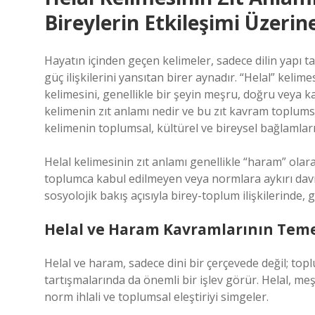
Bireylerin Etkileşimi Üzerin
Hayatın içinden geçen kelimeler, sadece dilin yapı t
güç ilişkilerini yansıtan birer aynadır. “Helal” kel
kelimesini, genellikle bir şeyin meşru, doğru veya ka
kelimenin zıt anlamı nedir ve bu zıt kavram toplums
kelimenin toplumsal, kültürel ve bireysel bağlamla
Helal kelimesinin zıt anlamı genellikle “haram” ola
toplumca kabul edilmeyen veya normlara aykırı davr
sosyolojik bakış açısıyla birey-toplum ilişkilerinde, 
Helal ve Haram Kavramlarının Teme
Helal ve haram, sadece dini bir çerçevede değil; to
tartışmalarında da önemli bir işlev görür. Helal, me
norm ihlali ve toplumsal eleştiriyi simgeler.