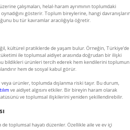
üzerine çalışmaları, helal-haram ayrımının toplumdaki
 oynadığını gösterir. Toplum bireylerine, hangi davranışları
uğunu bu tür kavramlar aracılığıyla öğretir.
il, kültürel pratiklerde de yaşam bulur. Örneğin, Türkiye’de
tüketimi ile toplumsal aidiyet arasında doğrudan bir ilişki
u bildikleri ürünleri tercih ederek hem kendilerini toplumun
andırır hem de sosyal kabul görür.
 veya ürünler, toplumda dışlanma riski taşır. Bu durum,
tılım
ve aidiyet algısını etkiler. Bir bireyin haram olarak
atüsünü ve toplumsal ilişkilerini yeniden şekillendirebilir.
sı
 de toplumsal hayatı düzenler. Özellikle aile ve ev içi