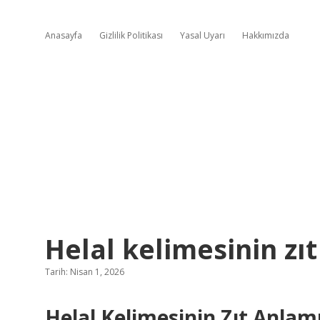
Anasayfa
Gizlilik Politikası
Yasal Uyarı
Hakkımızda
Helal kelimesinin zıt
Tarih: Nisan 1, 2026
Helal Kelimesinin Zıt Anla