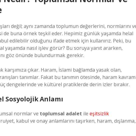
e
aşları değil; aynı zamanda toplumun değerlerini, normlarını v
imesi de buna örnek teşkil eder. Hepimiz günlük yaşamda helal
bul edilebilir olduğunu ifade etmek için kullanırız. Peki, bu
al yaşamda nasıl işlev görür? Bu soruya yanıt ararken,
rını göz önünde bulundurmak gerekir.
rak karşımıza çıkar. Haram, İslami bağlamda yasak olan,
anışları tanımlar. Fakat bu tanımın ötesinde, haram kavramı
güç dengelerinde ve kültürel pratiklerde derin izler bırakır.
l Sosyolojik Anlamı
plumsal normlar ve
toplumsal adalet
ile
eşitsizlik
şruiyet, kabul ve onay anlamlarını taşırken, haram, dışlanma,