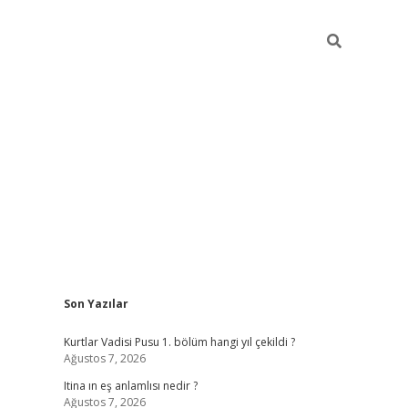
Sidebar
Son Yazılar
betexper
ilbet giriş
Kurtlar Vadisi Pusu 1. bölüm hangi yıl çekildi ?
Ağustos 7, 2026
Itina ın eş anlamlısı nedir ?
Ağustos 7, 2026