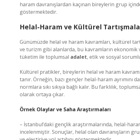
haram davranışlardan kaçınan bireylerin grup için
göstermektedir.
Helal-Haram ve Kültürel Tartışmala
Günümüzde helal ve haram kavramları, kültürel tart
ve turizm gibi alanlarda, bu kavramların ekonomik v
tüketim ile toplumsal
adalet
, etik ve sosyal sorumlu
Kültürel pratikler, bireylerin helal ve haram kavr
tanır. Örneğin, bazı gençler helal-haram ayrımını da
normlara sıkı sıkıya bağlı kalır. Bu farklılık, toplums
olarak ortaya çıkar.
Örnek Olaylar ve Saha Araştırmaları
– İstanbul’daki gençlik araştırmalarında, helal-hara
incelenmiştir. Sonuçlar, helal olan davranışların gru
ve eleştiriye yol açtığını göstermektedir.