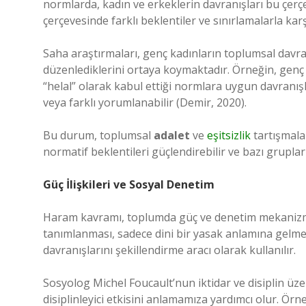
normlarda, kadın ve erkeklerin davranışları bu çerçe
çerçevesinde farklı beklentiler ve sınırlamalarla karşı
Saha araştırmaları, genç kadınların toplumsal davra
düzenlediklerini ortaya koymaktadır. Örneğin, genç 
“helal” olarak kabul ettiği normlara uygun davranı
veya farklı yorumlanabilir (Demir, 2020).
Bu durum, toplumsal
adalet
ve
eşitsizlik
tartışmalar
normatif beklentileri güçlendirebilir ve bazı gruplar
Güç İlişkileri ve Sosyal Denetim
Haram kavramı, toplumda güç ve denetim mekanizmas
tanımlanması, sadece dini bir yasak anlamına gelme
davranışlarını şekillendirme aracı olarak kullanılır.
Sosyolog Michel Foucault’nun iktidar ve disiplin üz
disiplinleyici etkisini anlamamıza yardımcı olur. Ör