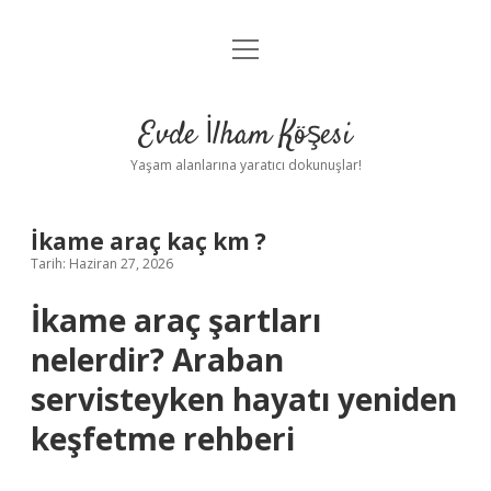
menüyü
Anasayfa
aç
Gizlilik Politikası
Evde İlham Köşesi
Yasal Uyarı
Yaşam alanlarına yaratıcı dokunuşlar!
Hakkımızda
İkame araç kaç km ?
Tarih: Haziran 27, 2026
İkame araç şartları
nelerdir? Araban
servisteyken hayatı yeniden
keşfetme rehberi