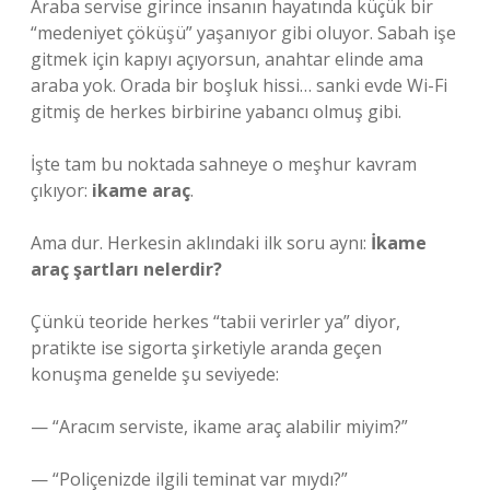
Araba servise girince insanın hayatında küçük bir
“medeniyet çöküşü” yaşanıyor gibi oluyor. Sabah işe
gitmek için kapıyı açıyorsun, anahtar elinde ama
araba yok. Orada bir boşluk hissi… sanki evde Wi-Fi
gitmiş de herkes birbirine yabancı olmuş gibi.
İşte tam bu noktada sahneye o meşhur kavram
çıkıyor:
ikame araç
.
Ama dur. Herkesin aklındaki ilk soru aynı:
İkame
araç şartları nelerdir?
Çünkü teoride herkes “tabii verirler ya” diyor,
pratikte ise sigorta şirketiyle aranda geçen
konuşma genelde şu seviyede:
— “Aracım serviste, ikame araç alabilir miyim?”
— “Poliçenizde ilgili teminat var mıydı?”