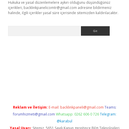
Hukuka ve yasal düzenlemelere aykırı olduğunu düşündüğünüz
içerikleri,
backlinkpanelicomtr@gmail.com
adresine bildirmeniz
halinde, ilgili içerikler yasal süre içerisinde sitemizden kaldırılacaktır.
Arama
ps://betexpergir.net/
Reklam ve İletişim:
E-mail:
backlinkpaneli@gmail.com
Teams:
forumhizmeti@gmail.com
Whatsapp: 0262 606 0 726
Telegram:
@karabul
Yasal Uyarı:
Sitemiz, 5651 Sayılı Kanun gereğince Bilgi Teknolojileri