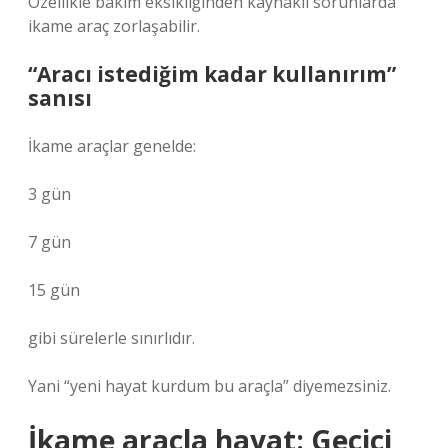
Özellikle bakım eksikliğinden kaynaklı sorunlarda
ikame araç zorlaşabilir.
“Aracı istediğim kadar kullanırım”
sanısı
İkame araçlar genelde:
3 gün
7 gün
15 gün
gibi sürelerle sınırlıdır.
Yani “yeni hayat kurdum bu araçla” diyemezsiniz.
İkame araçla hayat: Geçici