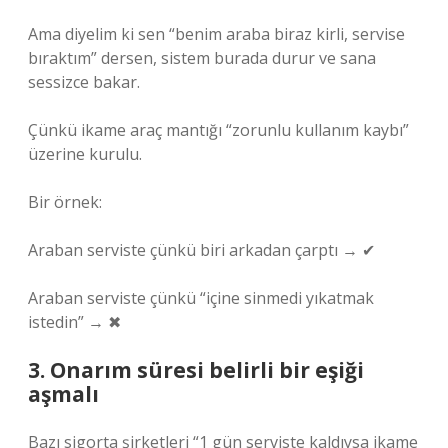
Ama diyelim ki sen “benim araba biraz kirli, servise
bıraktım” dersen, sistem burada durur ve sana
sessizce bakar.
Çünkü ikame araç mantığı “zorunlu kullanım kaybı”
üzerine kurulu.
Bir örnek:
Araban serviste çünkü biri arkadan çarptı → ✔
Araban serviste çünkü “içine sinmedi yıkatmak
istedin” → ✖
3. Onarım süresi belirli bir eşiği
aşmalı
Bazı sigorta şirketleri “1 gün serviste kaldıysa ikame