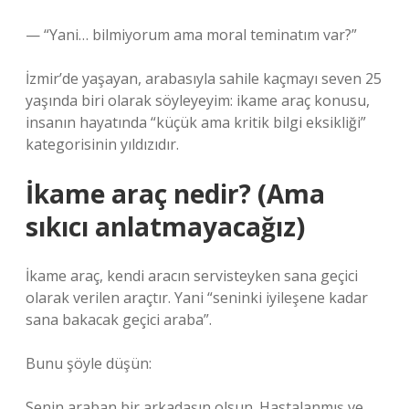
— “Yani… bilmiyorum ama moral teminatım var?”
İzmir’de yaşayan, arabasıyla sahile kaçmayı seven 25
yaşında biri olarak söyleyeyim: ikame araç konusu,
insanın hayatında “küçük ama kritik bilgi eksikliği”
kategorisinin yıldızıdır.
İkame araç nedir? (Ama
sıkıcı anlatmayacağız)
İkame araç, kendi aracın servisteyken sana geçici
olarak verilen araçtır. Yani “seninki iyileşene kadar
sana bakacak geçici araba”.
Bunu şöyle düşün:
Senin araban bir arkadaşın olsun. Hastalanmış ve