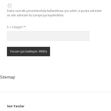
Daha sonraki yorumlarımda kullanılması için adım, e-posta adresim
ve site adresim bu tarayıcıya kaydedilsin.
5 + 3 kaçtır?
*
Sitemap
Sidebar
Son Yazılar