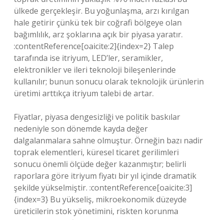
ülkede gerçekleşir. Bu yoğunlaşma, arzı kırılgan
hale getirir çünkü tek bir coğrafi bölgeye olan
bağımlılık, arz şoklarına açık bir piyasa yaratır.
:contentReference[oaicite:2]{index=2} Talep
tarafında ise itriyum, LED’ler, seramikler,
elektronikler ve ileri teknoloji bileşenlerinde
kullanılır; bunun sonucu olarak teknolojik ürünlerin
üretimi arttıkça itriyum talebi de artar.
Fiyatlar, piyasa dengesizliği ve politik baskılar
nedeniyle son dönemde kayda değer
dalgalanmalara sahne olmuştur. Örneğin bazı nadir
toprak elementleri, küresel ticaret gerilimleri
sonucu önemli ölçüde değer kazanmıştır; belirli
raporlara göre itriyum fiyatı bir yıl içinde dramatik
şekilde yükselmiştir. :contentReference[oaicite:3]
{index=3} Bu yükseliş, mikroekonomik düzeyde
üreticilerin stok yönetimini, riskten korunma