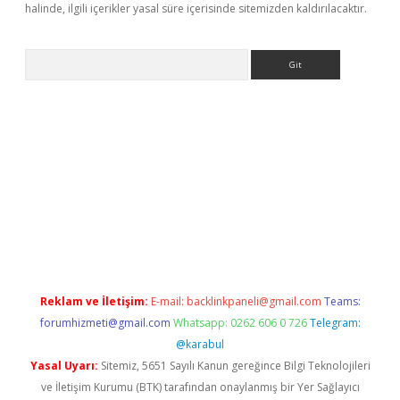
halinde, ilgili içerikler yasal süre içerisinde sitemizden kaldırılacaktır.
Arama
 giriş yap
https://betexpergir.net/
Reklam ve İletişim:
E-mail:
backlinkpaneli@gmail.com
Teams:
forumhizmeti@gmail.com
Whatsapp: 0262 606 0 726
Telegram:
@karabul
Yasal Uyarı:
Sitemiz, 5651 Sayılı Kanun gereğince Bilgi Teknolojileri
ve İletişim Kurumu (BTK) tarafından onaylanmış bir Yer Sağlayıcı