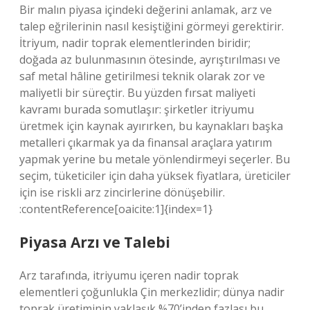
Bir malın piyasa içindeki değerini anlamak, arz ve
talep eğrilerinin nasıl kesiştiğini görmeyi gerektirir.
İtriyum, nadir toprak elementlerinden biridir;
doğada az bulunmasının ötesinde, ayrıştırılması ve
saf metal hâline getirilmesi teknik olarak zor ve
maliyetli bir süreçtir. Bu yüzden fırsat maliyeti
kavramı burada somutlaşır: şirketler itriyumu
üretmek için kaynak ayırırken, bu kaynakları başka
metalleri çıkarmak ya da finansal araçlara yatırım
yapmak yerine bu metale yönlendirmeyi seçerler. Bu
seçim, tüketiciler için daha yüksek fiyatlara, üreticiler
için ise riskli arz zincirlerine dönüşebilir.
:contentReference[oaicite:1]{index=1}
Piyasa Arzı ve Talebi
Arz tarafında, itriyumu içeren nadir toprak
elementleri çoğunlukla Çin merkezlidir; dünya nadir
toprak üretiminin yaklaşık %70’inden fazlası bu