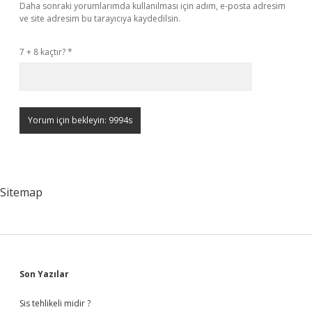
Daha sonraki yorumlarımda kullanılması için adım, e-posta adresim
ve site adresim bu tarayıcıya kaydedilsin.
7 + 8 kaçtır?
*
Sitemap
Sidebar
Son Yazılar
Sis tehlikeli midir ?