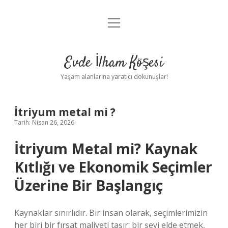
menüyü
Anasayfa
aç
Gizlilik Politikası
Evde İlham Köşesi
Yasal Uyarı
Yaşam alanlarına yaratıcı dokunuşlar!
Hakkımızda
İtriyum metal mi ?
Tarih: Nisan 26, 2026
İtriyum Metal mi? Kaynak
Kıtlığı ve Ekonomik Seçimler
Üzerine Bir Başlangıç
Kaynaklar sınırlıdır. Bir insan olarak, seçimlerimizin
her biri bir fırsat maliyeti taşır: bir şeyi elde etmek,