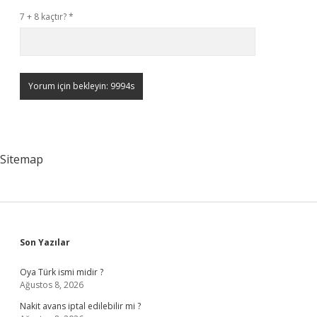
7 + 8 kaçtır?
*
Sitemap
Sidebar
Son Yazılar
Oya Türk ismi midir ?
Ağustos 8, 2026
Nakit avans iptal edilebilir mi ?