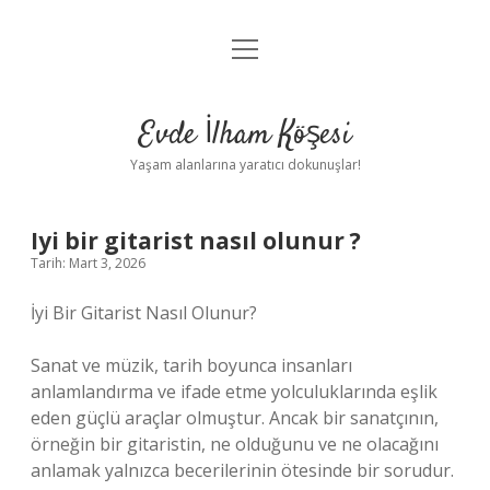
menüyü
Anasayfa
aç
Gizlilik Politikası
Evde İlham Köşesi
Yasal Uyarı
Yaşam alanlarına yaratıcı dokunuşlar!
Hakkımızda
Iyi bir gitarist nasıl olunur ?
Tarih: Mart 3, 2026
İyi Bir Gitarist Nasıl Olunur?
Sanat ve müzik, tarih boyunca insanları
anlamlandırma ve ifade etme yolculuklarında eşlik
eden güçlü araçlar olmuştur. Ancak bir sanatçının,
örneğin bir gitaristin, ne olduğunu ve ne olacağını
anlamak yalnızca becerilerinin ötesinde bir sorudur.