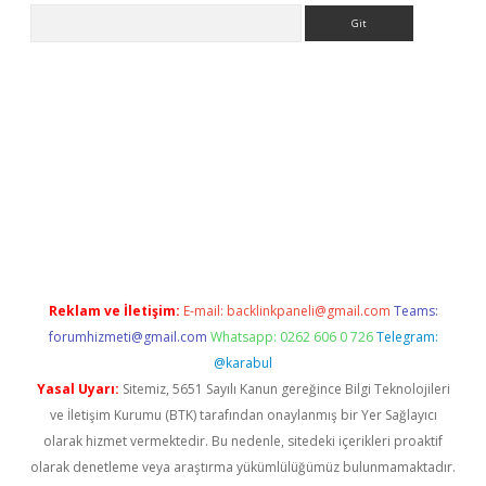
Arama
ap
https://betexpergir.net/
Reklam ve İletişim:
E-mail:
backlinkpaneli@gmail.com
Teams:
forumhizmeti@gmail.com
Whatsapp: 0262 606 0 726
Telegram:
@karabul
Yasal Uyarı:
Sitemiz, 5651 Sayılı Kanun gereğince Bilgi Teknolojileri
ve İletişim Kurumu (BTK) tarafından onaylanmış bir Yer Sağlayıcı
olarak hizmet vermektedir. Bu nedenle, sitedeki içerikleri proaktif
olarak denetleme veya araştırma yükümlülüğümüz bulunmamaktadır.