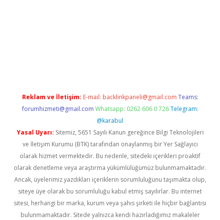
 giriş yap
https://betexpergir.net/
Reklam ve İletişim:
E-mail:
backlinkpaneli@gmail.com
Teams:
forumhizmeti@gmail.com
Whatsapp: 0262 606 0 726
Telegram:
@karabul
Yasal Uyarı:
Sitemiz, 5651 Sayılı Kanun gereğince Bilgi Teknolojileri
ve İletişim Kurumu (BTK) tarafından onaylanmış bir Yer Sağlayıcı
olarak hizmet vermektedir. Bu nedenle, sitedeki içerikleri proaktif
olarak denetleme veya araştırma yükümlülüğümüz bulunmamaktadır.
Ancak, üyelerimiz yazdıkları içeriklerin sorumluluğunu taşımakta olup,
siteye üye olarak bu sorumluluğu kabul etmiş sayılırlar. Bu internet
sitesi, herhangi bir marka, kurum veya şahıs şirketi ile hiçbir bağlantısı
bulunmamaktadır. Sitede yalnızca kendi hazırladığımız makaleler