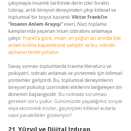
çatışmayla insanlık tarihinde derin izler bıraktı.
Izdırap, artık bireysel deneyimden çıkıp kitlesel ve
toplumsal bir boyut kazandı.
Viktor Frankl’ın
“İnsanın Anlam Arayışı”
eseri, Nazi toplama
kamplarında yaşanan insan ızdırabını anlamaya
çalışır.
Frankl’a göre, insan, en yoğun acı anında bile
anlam bulma kapasitesine sahiptir ve bu, ızdırabı
aşmanın temel yoludur.
Savaş sonrası toplumlarda travma literatürü ve
psikiyatri, ızdırabı anlamak ve yönetmek için bilimsel
yöntemler geliştirdi. Bu, toplumsal deneyimlerin
bireysel psikoloji üzerindeki etkilerini belgeleyen bir
dönemin başlangıcıdır.
Bu noktada sorulması
gereken soru şudur: Günümüzde yaşadığımız sosyal
veya ekonomik krizler, geçmişteki kitlesel acılarla
nasıl paralellikler gösteriyor?
21. Yüzyıl ve Dijital Izdırap