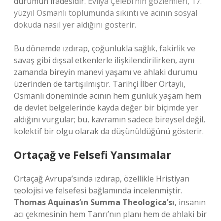
durumun ifadesidir.
Evliya Çelebi’nin gözlemleri, 17.
yüzyıl Osmanlı toplumunda sıkıntı ve acının sosyal
dokuda nasıl yer aldığını gösterir.
Bu dönemde ızdırap, çoğunlukla sağlık, fakirlik ve
savaş gibi dışsal etkenlerle ilişkilendirilirken, aynı
zamanda bireyin manevi yaşamı ve ahlaki durumu
üzerinden de tartışılmıştır. Tarihçi İlber Ortaylı,
Osmanlı döneminde acının hem günlük yaşam hem
de devlet belgelerinde kayda değer bir biçimde yer
aldığını vurgular; bu, kavramın sadece bireysel değil,
kolektif bir olgu olarak da düşünüldüğünü gösterir.
Ortaçağ ve Felsefi Yansımalar
Ortaçağ Avrupa’sında ızdırap, özellikle Hristiyan
teolojisi ve felsefesi bağlamında incelenmiştir.
Thomas Aquinas’ın Summa Theologica’sı
, insanın
acı çekmesinin hem Tanrı’nın planı hem de ahlaki bir