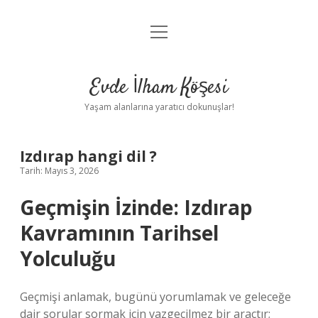
menüyü
Anasayfa
aç
Gizlilik Politikası
Evde İlham Köşesi
Yasal Uyarı
Yaşam alanlarına yaratıcı dokunuşlar!
Hakkımızda
Izdırap hangi dil ?
Tarih: Mayıs 3, 2026
Geçmişin İzinde: Izdırap
Kavramının Tarihsel
Yolculuğu
Geçmişi anlamak, bugünü yorumlamak ve geleceğe
dair sorular sormak için vazgeçilmez bir araçtır;