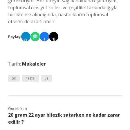
gerektiriyor. Her bireyin sağlık hakkına eşit erişimi,
toplumsal cinsiyet rolleri ve çeşitlilik farkındalığıyla
birlikte ele alındığında, hastalıkların toplumsal
etkileri de azaltılabilir.
Paylaş:
✈
f
𝕏
Tarih:
Makaleler
bir
hastal
ve
Önceki Yazı
20 gram 22 ayar bilezik satarken ne kadar zarar
edilir ?