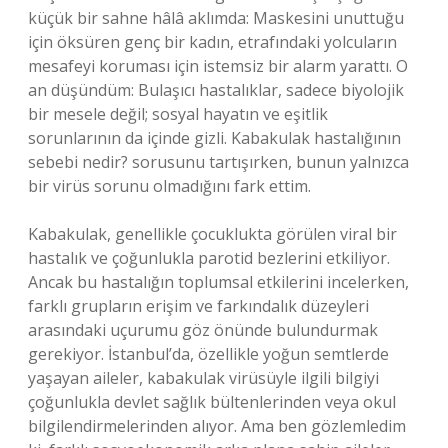
küçük bir sahne hâlâ aklımda: Maskesini unuttuğu
için öksüren genç bir kadın, etrafındaki yolcuların
mesafeyi koruması için istemsiz bir alarm yarattı. O
an düşündüm: Bulaşıcı hastalıklar, sadece biyolojik
bir mesele değil; sosyal hayatın ve eşitlik
sorunlarının da içinde gizli. Kabakulak hastalığının
sebebi nedir? sorusunu tartışırken, bunun yalnızca
bir virüs sorunu olmadığını fark ettim.
Kabakulak, genellikle çocuklukta görülen viral bir
hastalık ve çoğunlukla parotid bezlerini etkiliyor.
Ancak bu hastalığın toplumsal etkilerini incelerken,
farklı grupların erişim ve farkındalık düzeyleri
arasındaki uçurumu göz önünde bulundurmak
gerekiyor. İstanbul’da, özellikle yoğun semtlerde
yaşayan aileler, kabakulak virüsüyle ilgili bilgiyi
çoğunlukla devlet sağlık bültenlerinden veya okul
bilgilendirmelerinden alıyor. Ama ben gözlemledim