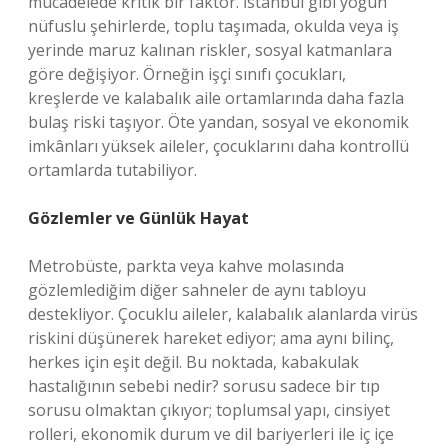
mücadelede kritik bir faktör. İstanbul gibi yoğun
nüfuslu şehirlerde, toplu taşımada, okulda veya iş
yerinde maruz kalınan riskler, sosyal katmanlara
göre değişiyor. Örneğin işçi sınıfı çocukları,
kreşlerde ve kalabalık aile ortamlarında daha fazla
bulaş riski taşıyor. Öte yandan, sosyal ve ekonomik
imkânları yüksek aileler, çocuklarını daha kontrollü
ortamlarda tutabiliyor.
Gözlemler ve Günlük Hayat
Metrobüste, parkta veya kahve molasında
gözlemlediğim diğer sahneler de aynı tabloyu
destekliyor. Çocuklu aileler, kalabalık alanlarda virüs
riskini düşünerek hareket ediyor; ama aynı bilinç,
herkes için eşit değil. Bu noktada, kabakulak
hastalığının sebebi nedir? sorusu sadece bir tıp
sorusu olmaktan çıkıyor; toplumsal yapı, cinsiyet
rolleri, ekonomik durum ve dil bariyerleri ile iç içe