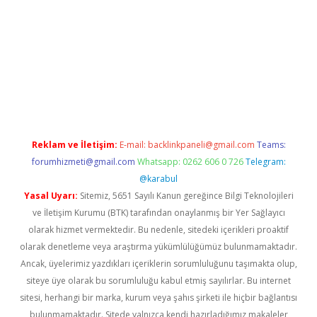
 giriş yap
https://betexpergir.net/
Reklam ve İletişim:
E-mail:
backlinkpaneli@gmail.com
Teams:
forumhizmeti@gmail.com
Whatsapp: 0262 606 0 726
Telegram:
@karabul
Yasal Uyarı:
Sitemiz, 5651 Sayılı Kanun gereğince Bilgi Teknolojileri
ve İletişim Kurumu (BTK) tarafından onaylanmış bir Yer Sağlayıcı
olarak hizmet vermektedir. Bu nedenle, sitedeki içerikleri proaktif
olarak denetleme veya araştırma yükümlülüğümüz bulunmamaktadır.
Ancak, üyelerimiz yazdıkları içeriklerin sorumluluğunu taşımakta olup,
siteye üye olarak bu sorumluluğu kabul etmiş sayılırlar. Bu internet
sitesi, herhangi bir marka, kurum veya şahıs şirketi ile hiçbir bağlantısı
bulunmamaktadır. Sitede yalnızca kendi hazırladığımız makaleler