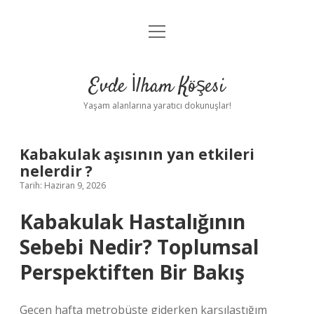
menüyü
Anasayfa
aç
Gizlilik Politikası
Evde İlham Köşesi
Yasal Uyarı
Yaşam alanlarına yaratıcı dokunuşlar!
Hakkımızda
Kabakulak aşısının yan etkileri
nelerdir ?
Tarih: Haziran 9, 2026
Kabakulak Hastalığının
Sebebi Nedir? Toplumsal
Perspektiften Bir Bakış
Geçen hafta metrobüste giderken karşılaştığım