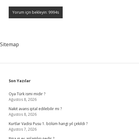
Sitemap
Sidebar
Son Yazılar
Oya Türk ismi midir ?
Ağustos 8, 2026
Nakit avans iptal edilebilir mi ?
Ağustos 8, 2026
Kurtlar Vadisi Pusu 1. bölüm hangi yıl çekildi ?
Ağustos 7, 2026
Itina ın eş anlamlısı nedir ?