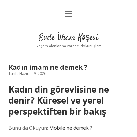
menüyü
Anasayfa
aç
Gizlilik Politikası
Evde İlham Köşesi
Yasal Uyarı
Yaşam alanlarına yaratıcı dokunuşlar!
Hakkımızda
Kadın imam ne demek ?
Tarih: Haziran 9, 2026
Kadın din görevlisine ne
denir? Küresel ve yerel
perspektiften bir bakış
Bunu da Okuyun:
Mobıle ne demek ?