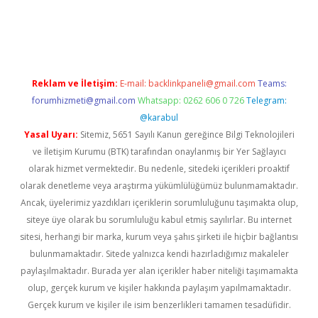
ap
https://betexpergir.net/
Reklam ve İletişim:
E-mail:
backlinkpaneli@gmail.com
Teams:
forumhizmeti@gmail.com
Whatsapp: 0262 606 0 726
Telegram:
@karabul
Yasal Uyarı:
Sitemiz, 5651 Sayılı Kanun gereğince Bilgi Teknolojileri
ve İletişim Kurumu (BTK) tarafından onaylanmış bir Yer Sağlayıcı
olarak hizmet vermektedir. Bu nedenle, sitedeki içerikleri proaktif
olarak denetleme veya araştırma yükümlülüğümüz bulunmamaktadır.
Ancak, üyelerimiz yazdıkları içeriklerin sorumluluğunu taşımakta olup,
siteye üye olarak bu sorumluluğu kabul etmiş sayılırlar. Bu internet
sitesi, herhangi bir marka, kurum veya şahıs şirketi ile hiçbir bağlantısı
bulunmamaktadır. Sitede yalnızca kendi hazırladığımız makaleler
paylaşılmaktadır. Burada yer alan içerikler haber niteliği taşımamakta
olup, gerçek kurum ve kişiler hakkında paylaşım yapılmamaktadır.
Gerçek kurum ve kişiler ile isim benzerlikleri tamamen tesadüfidir.