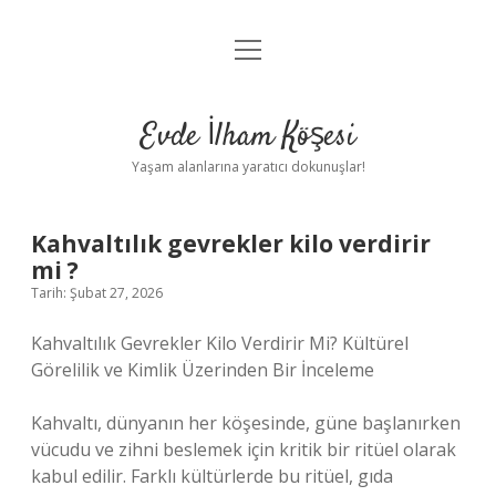
menüyü
Anasayfa
aç
Gizlilik Politikası
Evde İlham Köşesi
Yasal Uyarı
Yaşam alanlarına yaratıcı dokunuşlar!
Hakkımızda
Kahvaltılık gevrekler kilo verdirir
mi ?
Tarih: Şubat 27, 2026
Kahvaltılık Gevrekler Kilo Verdirir Mi? Kültürel
Görelilik ve Kimlik Üzerinden Bir İnceleme
Kahvaltı, dünyanın her köşesinde, güne başlanırken
vücudu ve zihni beslemek için kritik bir ritüel olarak
kabul edilir. Farklı kültürlerde bu ritüel, gıda