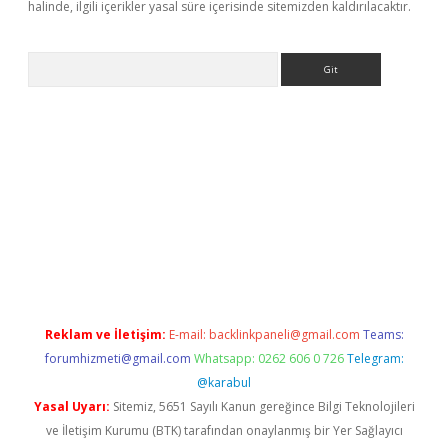
halinde, ilgili içerikler yasal süre içerisinde sitemizden kaldırılacaktır.
Arama
 yap
https://betexpergir.net/
Reklam ve İletişim:
E-mail:
backlinkpaneli@gmail.com
Teams:
forumhizmeti@gmail.com
Whatsapp: 0262 606 0 726
Telegram:
@karabul
Yasal Uyarı:
Sitemiz, 5651 Sayılı Kanun gereğince Bilgi Teknolojileri
ve İletişim Kurumu (BTK) tarafından onaylanmış bir Yer Sağlayıcı