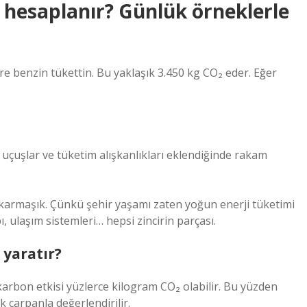
l hesaplanır? Günlük örneklerle
m
tre benzin tükettin. Bu yaklaşık 3.450 kg CO₂ eder. Eğer
 uçuşlar ve tüketim alışkanlıkları eklendiğinde rakam
 karmaşık. Çünkü şehir yaşamı zaten yoğun enerji tüketimi
, ulaşım sistemleri… hepsi zincirin parçası.
 yaratır?
 karbon etkisi yüzlerce kilogram CO₂ olabilir. Bu yüzden
 çarpanla değerlendirilir.