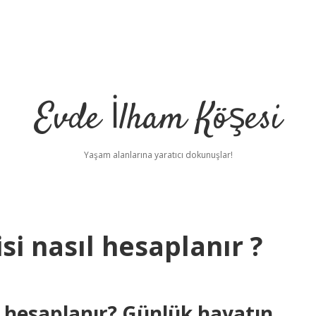
Evde İlham Köşesi
Yaşam alanlarına yaratıcı dokunuşlar!
si nasıl hesaplanır ?
ıl hesaplanır? Günlük hayatın