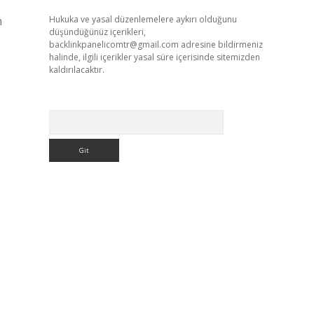
n
Hukuka ve yasal düzenlemelere aykırı olduğunu
düşündüğünüz içerikleri,
backlinkpanelicomtr@gmail.com
adresine bildirmeniz
halinde, ilgili içerikler yasal süre içerisinde sitemizden
kaldırılacaktır.
Arama