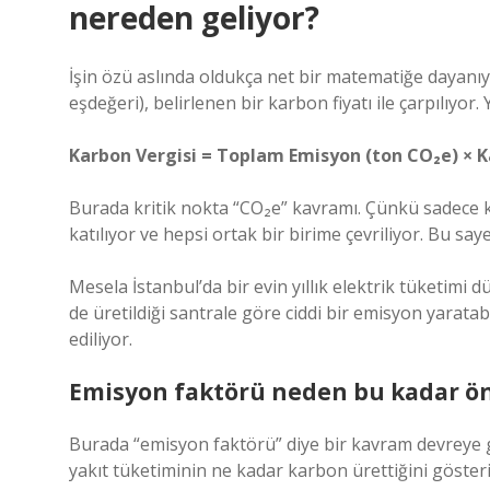
nereden geliyor?
İşin özü aslında oldukça net bir matematiğe dayanıyo
eşdeğeri), belirlenen bir karbon fiyatı ile çarpılıyor.
Karbon Vergisi = Toplam Emisyon (ton CO₂e) × Ka
Burada kritik nokta “CO₂e” kavramı. Çünkü sadece ka
katılıyor ve hepsi ortak bir birime çevriliyor. Bu sa
Mesela İstanbul’da bir evin yıllık elektrik tüketim
de üretildiği santrale göre ciddi bir emisyon yaratab
ediliyor.
Emisyon faktörü neden bu kadar ö
Burada “emisyon faktörü” diye bir kavram devreye gi
yakıt tüketiminin ne kadar karbon ürettiğini gösteri