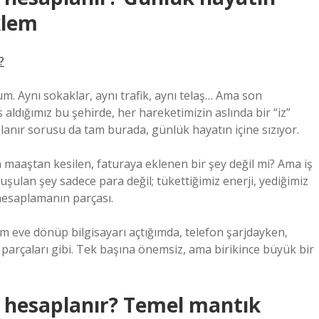
klem
?
. Aynı sokaklar, aynı trafik, aynı telaş… Ama son
ldığımız bu şehirde, her hareketimizin aslında bir “iz”
planır sorusu da tam burada, günlük hayatın içine sızıyor.
en maaştan kesilen, faturaya eklenen bir şey değil mi? Ama iş
ulan şey sadece para değil; tükettiğimiz enerji, yediğimiz
 hesaplamanın parçası.
 eve dönüp bilgisayarı açtığımda, telefon şarjdayken,
arçaları gibi. Tek başına önemsiz, ama birikince büyük bir
ıl hesaplanır? Temel mantık