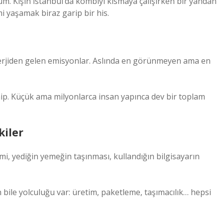
m. Kışın İstanbul’da kombiyi kısmaya çalışırken bir yandan
 yaşamak biraz garip bir his.
enerjiden gelen emisyonlar. Aslında en görünmeyen ama en
ip. Küçük ama milyonlarca insan yapınca dev bir toplam
kiler
imi, yediğin yemeğin taşınması, kullandığın bilgisayarın
ile yolculuğu var: üretim, paketleme, taşımacılık… hepsi