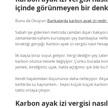
içinde görünmeyen bir den
Bunu da Okuyun:
Bankalarda karbon ayak izi nedir 
Sabah işe giderken metroda camdan dışarı bakıyorum
zamanlarda kafamı kurcalayan şey bambaşka: nefes a
bıraktığı gerçeği. Karbon ayak izi vergisi nasıl hesa
İlk başta biraz soyut geliyor. Vergi dediğin şey zat
karbon olunca mesele değişiyor. Çünkü burada konuş
yemek, bindiğimiz uçak, hatta açtığımız ışık bile bu
Kendi hayatımdan düşününce daha netleşiyor. Akşam
kettle’da su kaynarken… hepsi küçük küçük karbon p
tablo ortaya çıkıyor.
Karbon ayak izi vergisi nas