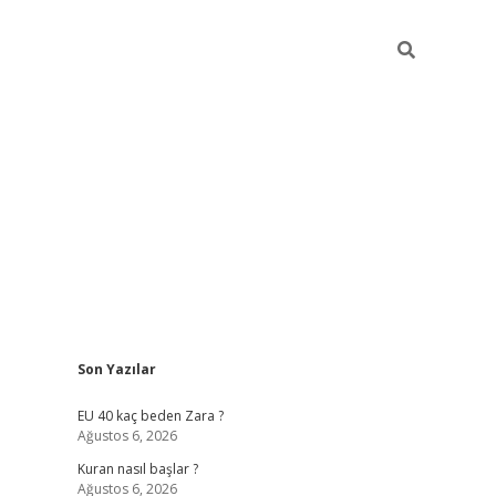
Sidebar
Son Yazılar
betexper
ilbet giriş yap
EU 40 kaç beden Zara ?
Ağustos 6, 2026
Kuran nasıl başlar ?
Ağustos 6, 2026