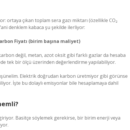
r: ortaya çıkan toplam sera gazı miktarı (özellikle CO₂
 Yani denklem kabaca şu şekilde ilerliyor:
rbon Fiyatı (birim başına maliyet)
rbon değil, metan, azot oksit gibi farklı gazlar da hesaba
yede tek bir ölçü üzerinden değerlendirme yapılabiliyor.
i düşünelim. Elektrik doğrudan karbon üretmiyor gibi görünse
iliyor. İşte bu dolaylı emisyonlar bile hesaplamaya dahil
nemli?
riyor. Basitçe söylemek gerekirse, bir birim enerji veya
yor.