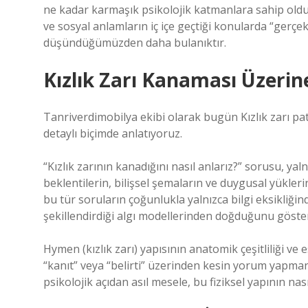
ne kadar karmaşık psikolojik katmanlara sahip olduğ
ve sosyal anlamların iç içe geçtiği konularda “gerçe
düşündüğümüzden daha bulanıktır.
Kızlık Zarı Kanaması Üzerine
Tanriverdimobilya ekibi olarak bugün Kızlık zarı 
detaylı biçimde anlatıyoruz.
“Kızlık zarının kanadığını nasıl anlarız?” sorusu, ya
beklentilerin, bilişsel şemaların ve duygusal yüklerin 
bu tür soruların çoğunlukla yalnızca bilgi eksikliğin
şekillendirdiği algı modellerinden doğduğunu göster
Hymen (kızlık zarı) yapısının anatomik çeşitliliği ve 
“kanıt” veya “belirti” üzerinden kesin yorum yapma
psikolojik açıdan asıl mesele, bu fiziksel yapının nası