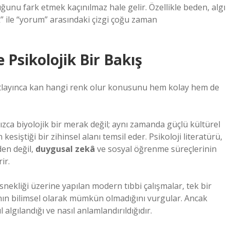
unu fark etmek kaçınılmaz hale gelir. Özellikle beden, algı
k” ile “yorum” arasındaki çizgi çoğu zaman
 Psikolojik Bir Bakış
patlayınca kan hangi renk olur konusunu hem kolay hem de
lnızca biyolojik bir merak değil; aynı zamanda güçlü kültürel
kesiştiği bir zihinsel alanı temsil eder. Psikoloji literatürü,
den değil,
duygusal zekâ
ve sosyal öğrenme süreçlerinin
ir.
esnekliği üzerine yapılan modern tıbbi çalışmalar, tek bir
nın bilimsel olarak mümkün olmadığını vurgular. Ancak
l algılandığı ve nasıl anlamlandırıldığıdır.