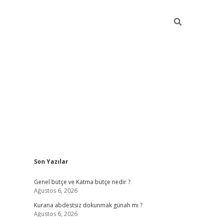
Sidebar
Son Yazılar
betexper
ilbet giriş
Genel bütçe ve Katma bütçe nedir ?
Ağustos 6, 2026
Kurana abdestsiz dokunmak günah mı ?
Ağustos 6, 2026