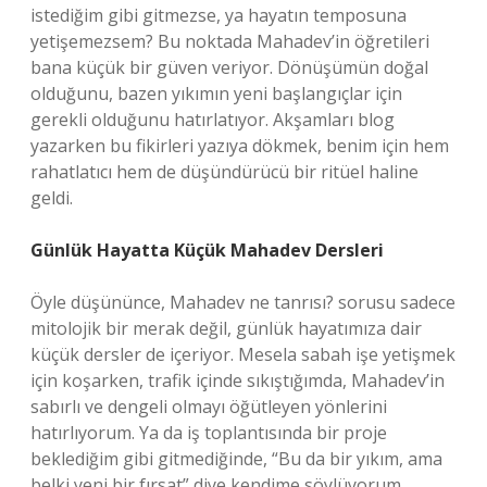
istediğim gibi gitmezse, ya hayatın temposuna
yetişemezsem? Bu noktada Mahadev’in öğretileri
bana küçük bir güven veriyor. Dönüşümün doğal
olduğunu, bazen yıkımın yeni başlangıçlar için
gerekli olduğunu hatırlatıyor. Akşamları blog
yazarken bu fikirleri yazıya dökmek, benim için hem
rahatlatıcı hem de düşündürücü bir ritüel haline
geldi.
Günlük Hayatta Küçük Mahadev Dersleri
Öyle düşününce, Mahadev ne tanrısı? sorusu sadece
mitolojik bir merak değil, günlük hayatımıza dair
küçük dersler de içeriyor. Mesela sabah işe yetişmek
için koşarken, trafik içinde sıkıştığımda, Mahadev’in
sabırlı ve dengeli olmayı öğütleyen yönlerini
hatırlıyorum. Ya da iş toplantısında bir proje
beklediğim gibi gitmediğinde, “Bu da bir yıkım, ama
belki yeni bir fırsat” diye kendime söylüyorum.