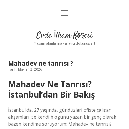
menüyü
Anasayfa
aç
Gizlilik Politikası
Evde İlham Köşesi
Yasal Uyarı
Yaşam alanlarına yaratıcı dokunuşlar!
Hakkımızda
Mahadev ne tanrısı ?
Tarih: Mayıs 12, 2026
Mahadev Ne Tanrısı?
İstanbul’dan Bir Bakış
İstanbul’da, 27 yaşında, gündüzleri ofiste çalışan,
akşamları ise kendi blogunu yazan bir genç olarak
bazen kendime soruyorum: Mahadev ne tanrısı?