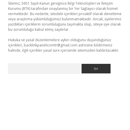
Sitemiz, 5651 Sayılı Kanun gereğince Bilgi Teknolojileri ve İletişim
Kurumu (BTK) tarafından onaylanmış bir Yer Sağlayıcı olarak hizmet
vermektedir. Bu nedenle, sitedeki içerikleri proaktif olarak denetleme
veya araştırma yükümlülüğümüz bulunmamaktadır. Ancak, üyelerimiz
yazdıkları içeriklerin sorumluluğunu taşımakta olup, siteye üye olarak
bu sorumluluğu kabul etmiş sayılırlar.
Hukuka ve yasal düzenlemelere aykırı olduğunu düşündüğünüz
içerikleri,
backlinkpanelicomtr@gmail.com
adresine bildirmeniz
halinde, ilgili içerikler yasal süre içerisinde sitemizden kaldırılacaktır.
Arama
 giriş yap
https://betexpergir.net/