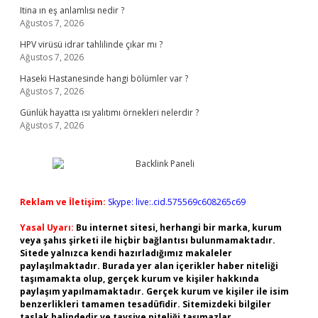
Itina ın eş anlamlısı nedir ?
Ağustos 7, 2026
HPV virüsü idrar tahlilinde çıkar mı ?
Ağustos 7, 2026
Haseki Hastanesinde hangi bölümler var ?
Ağustos 7, 2026
Günlük hayatta ısı yalıtımı örnekleri nelerdir ?
Ağustos 7, 2026
Reklam ve İletişim:
Skype: live:.cid.575569c608265c69
Yasal Uyarı:
Bu internet sitesi, herhangi bir marka, kurum
veya şahıs şirketi ile hiçbir bağlantısı bulunmamaktadır.
Sitede yalnızca kendi hazırladığımız makaleler
paylaşılmaktadır. Burada yer alan içerikler haber niteliği
taşımamakta olup, gerçek kurum ve kişiler hakkında
paylaşım yapılmamaktadır. Gerçek kurum ve kişiler ile isim
benzerlikleri tamamen tesadüfidir. Sitemizdeki bilgiler
taslak halindedir ve tavsiye niteliği taşımazlar.