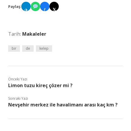
Paylaş:
✈
f
𝕏
Tarih:
Makaleler
bir
de
kelep
Önceki Yazı
Limon tuzu kireç çözer mi ?
Sonraki Yazı
Nevşehir merkez ile havalimanı arası kaç km ?