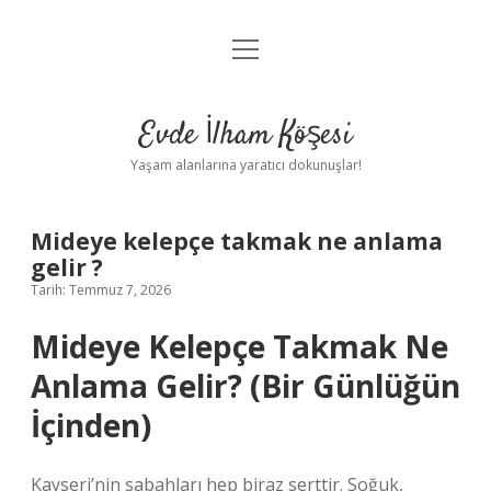
menüyü
Anasayfa
aç
Gizlilik Politikası
Evde İlham Köşesi
Yasal Uyarı
Yaşam alanlarına yaratıcı dokunuşlar!
Hakkımızda
Mideye kelepçe takmak ne anlama
gelir ?
Tarih: Temmuz 7, 2026
Mideye Kelepçe Takmak Ne
Anlama Gelir? (Bir Günlüğün
İçinden)
Kayseri’nin sabahları hep biraz serttir. Soğuk,