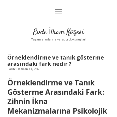
menüyü
Anasayfa
aç
Gizlilik Politikası
Evde İlham Köşesi
Yasal Uyarı
Yaşam alanlarına yaratıcı dokunuşlar!
Hakkımızda
Örneklendirme ve tanık gösterme
arasındaki fark nedir ?
Tarih: Haziran 14, 2026
Örneklendirme ve Tanık
Gösterme Arasındaki Fark:
Zihnin İkna
Mekanizmalarına Psikolojik