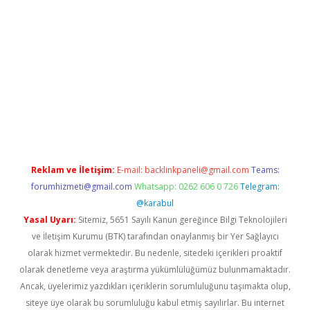
iriş yap
https://betexpergir.net/
Reklam ve İletişim:
E-mail:
backlinkpaneli@gmail.com
Teams:
forumhizmeti@gmail.com
Whatsapp: 0262 606 0 726
Telegram:
@karabul
Yasal Uyarı:
Sitemiz, 5651 Sayılı Kanun gereğince Bilgi Teknolojileri
ve İletişim Kurumu (BTK) tarafından onaylanmış bir Yer Sağlayıcı
olarak hizmet vermektedir. Bu nedenle, sitedeki içerikleri proaktif
olarak denetleme veya araştırma yükümlülüğümüz bulunmamaktadır.
Ancak, üyelerimiz yazdıkları içeriklerin sorumluluğunu taşımakta olup,
siteye üye olarak bu sorumluluğu kabul etmiş sayılırlar. Bu internet