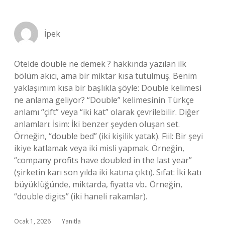
İpek
Otelde double ne demek ? hakkında yazılan ilk
bölüm akıcı, ama bir miktar kısa tutulmuş. Benim
yaklaşımım kısa bir başlıkla şöyle: Double kelimesi
ne anlama geliyor? “Double” kelimesinin Türkçe
anlamı “çift” veya “iki kat” olarak çevrilebilir. Diğer
anlamları: İsim: İki benzer şeyden oluşan set.
Örneğin, “double bed” (iki kişilik yatak). Fiil: Bir şeyi
ikiye katlamak veya iki misli yapmak. Örneğin,
“company profits have doubled in the last year”
(şirketin karı son yılda iki katına çıktı). Sıfat: İki katı
büyüklüğünde, miktarda, fiyatta vb.. Örneğin,
“double digits” (iki haneli rakamlar).
Ocak 1, 2026
Yanıtla