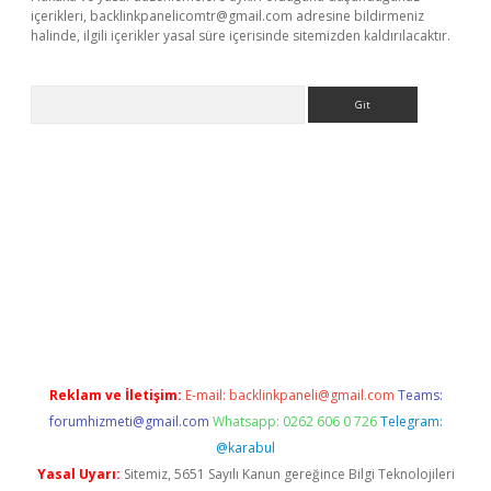
içerikleri,
backlinkpanelicomtr@gmail.com
adresine bildirmeniz
halinde, ilgili içerikler yasal süre içerisinde sitemizden kaldırılacaktır.
Arama
ttps://betexpergir.net/
Reklam ve İletişim:
E-mail:
backlinkpaneli@gmail.com
Teams:
forumhizmeti@gmail.com
Whatsapp: 0262 606 0 726
Telegram:
@karabul
Yasal Uyarı:
Sitemiz, 5651 Sayılı Kanun gereğince Bilgi Teknolojileri