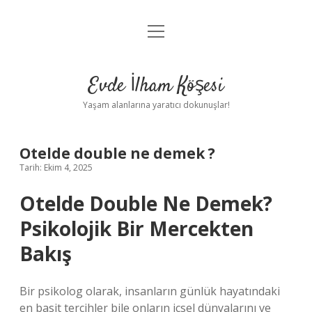
menüyü
Anasayfa
aç
Gizlilik Politikası
Evde İlham Köşesi
Yasal Uyarı
Yaşam alanlarına yaratıcı dokunuşlar!
Hakkımızda
Otelde double ne demek ?
Tarih: Ekim 4, 2025
Otelde Double Ne Demek?
Psikolojik Bir Mercekten
Bakış
Bir psikolog olarak, insanların günlük hayatındaki
en basit tercihler bile onların içsel dünyalarını ve