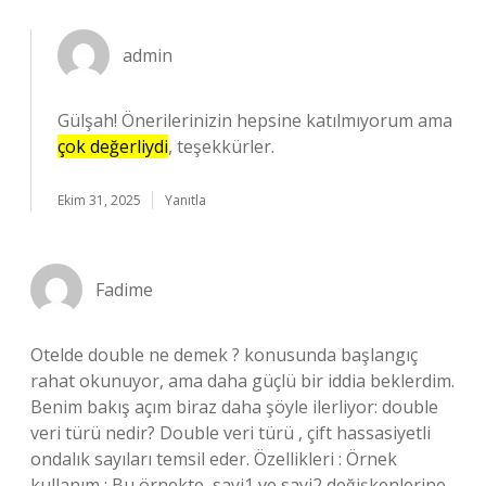
admin
Gülşah! Önerilerinizin hepsine katılmıyorum ama
çok değerliydi
, teşekkürler.
Ekim 31, 2025
Yanıtla
Fadime
Otelde double ne demek ? konusunda başlangıç
rahat okunuyor, ama daha güçlü bir iddia beklerdim.
Benim bakış açım biraz daha şöyle ilerliyor: double
veri türü nedir? Double veri türü , çift hassasiyetli
ondalık sayıları temsil eder. Özellikleri : Örnek
kullanım : Bu örnekte, sayi1 ve sayi2 değişkenlerine