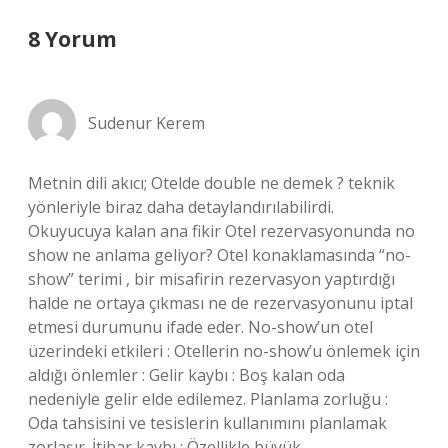
8 Yorum
Sudenur Kerem
Metnin dili akıcı; Otelde double ne demek ? teknik
yönleriyle biraz daha detaylandırılabilirdi.
Okuyucuya kalan ana fikir Otel rezervasyonunda no
show ne anlama geliyor? Otel konaklamasında “no-
show” terimi , bir misafirin rezervasyon yaptırdığı
halde ne ortaya çıkması ne de rezervasyonunu iptal
etmesi durumunu ifade eder. No-show’un otel
üzerindeki etkileri : Otellerin no-show’u önlemek için
aldığı önlemler : Gelir kaybı : Boş kalan oda
nedeniyle gelir elde edilemez. Planlama zorluğu :
Oda tahsisini ve tesislerin kullanımını planlamak
zorlaşır. İtibar kaybı : Özellikle büyük