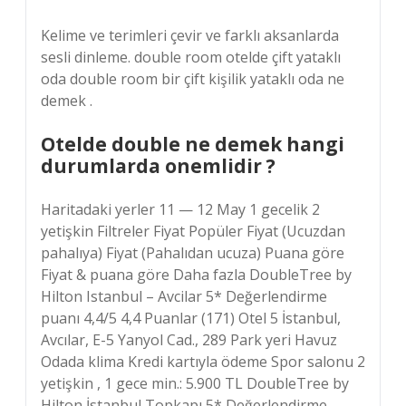
Kelime ve terimleri çevir ve farklı aksanlarda
sesli dinleme. double room otelde çift yataklı
oda double room bir çift kişilik yataklı oda ne
demek .
Otelde double ne demek hangi
durumlarda onemlidir ?
Haritadaki yerler 11 — 12 May 1 gecelik 2
yetişkin Filtreler Fiyat Popüler Fiyat (Ucuzdan
pahalıya) Fiyat (Pahalıdan ucuza) Puana göre
Fiyat & puana göre Daha fazla DoubleTree by
Hilton Istanbul – Avcilar 5* Değerlendirme
puanı 4,4/5 4,4 Puanlar (171) Otel 5 İstanbul,
Avcılar, E-5 Yanyol Cad., 289 Park yeri Havuz
Odada klima Kredi kartıyla ödeme Spor salonu 2
yetişkin , 1 gece min.: 5.900 TL DoubleTree by
Hilton İstanbul Topkapı 5* Değerlendirme