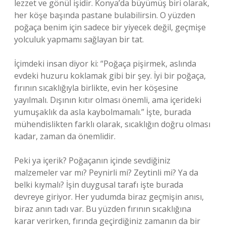
lezzet ve gönül işidir. Konya’da büyümüş biri olarak,
her köşe başında pastane bulabilirsin. O yüzden
poğaça benim için sadece bir yiyecek değil, geçmişe
yolculuk yapmamı sağlayan bir tat.
İçimdeki insan diyor ki: “Poğaça pişirmek, aslında
evdeki huzuru koklamak gibi bir şey. İyi bir poğaça,
fırının sıcaklığıyla birlikte, evin her köşesine
yayılmalı. Dışının kıtır olması önemli, ama içerideki
yumuşaklık da asla kaybolmamalı.” İşte, burada
mühendislikten farklı olarak, sıcaklığın doğru olması
kadar, zaman da önemlidir.
Peki ya içerik? Poğaçanın içinde sevdiğiniz
malzemeler var mı? Peynirli mi? Zeytinli mi? Ya da
belki kıymalı? İşin duygusal tarafı işte burada
devreye giriyor. Her yudumda biraz geçmişin anısı,
biraz anın tadı var. Bu yüzden fırının sıcaklığına
karar verirken, fırında geçirdiğiniz zamanın da bir