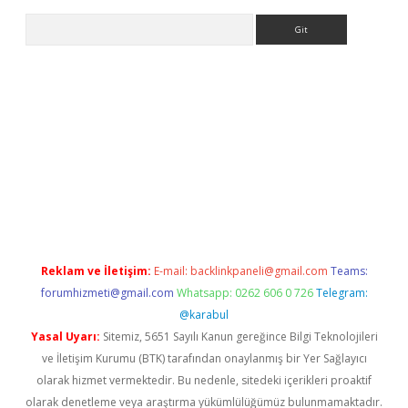
Arama
t giriş yap
https://betexpergir.net/
Reklam ve İletişim:
E-mail:
backlinkpaneli@gmail.com
Teams:
forumhizmeti@gmail.com
Whatsapp: 0262 606 0 726
Telegram:
@karabul
Yasal Uyarı:
Sitemiz, 5651 Sayılı Kanun gereğince Bilgi Teknolojileri
ve İletişim Kurumu (BTK) tarafından onaylanmış bir Yer Sağlayıcı
olarak hizmet vermektedir. Bu nedenle, sitedeki içerikleri proaktif
olarak denetleme veya araştırma yükümlülüğümüz bulunmamaktadır.