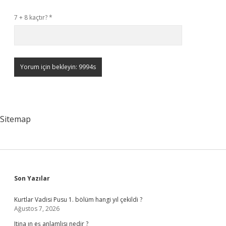
7 + 8 kaçtır?
*
Sitemap
Sidebar
Son Yazılar
Kurtlar Vadisi Pusu 1. bölüm hangi yıl çekildi ?
Ağustos 7, 2026
Itina ın eş anlamlısı nedir ?