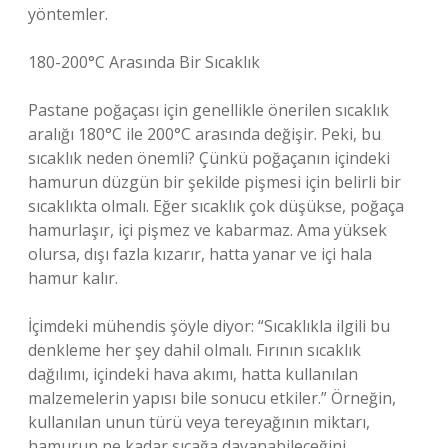
yöntemler.
180-200°C Arasında Bir Sıcaklık
Pastane poğaçası için genellikle önerilen sıcaklık
aralığı 180°C ile 200°C arasında değişir. Peki, bu
sıcaklık neden önemli? Çünkü poğaçanın içindeki
hamurun düzgün bir şekilde pişmesi için belirli bir
sıcaklıkta olmalı. Eğer sıcaklık çok düşükse, poğaça
hamurlaşır, içi pişmez ve kabarmaz. Ama yüksek
olursa, dışı fazla kızarır, hatta yanar ve içi hala
hamur kalır.
İçimdeki mühendis şöyle diyor: “Sıcaklıkla ilgili bu
denkleme her şey dahil olmalı. Fırının sıcaklık
dağılımı, içindeki hava akımı, hatta kullanılan
malzemelerin yapısı bile sonucu etkiler.” Örneğin,
kullanılan unun türü veya tereyağının miktarı,
hamurun ne kadar sıcağa dayanabileceğini