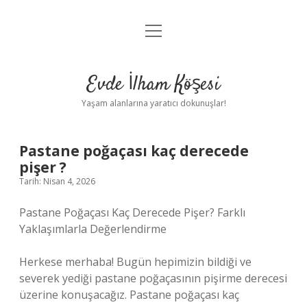
menüyü
Anasayfa
aç
Gizlilik Politikası
Evde İlham Köşesi
Yasal Uyarı
Yaşam alanlarına yaratıcı dokunuşlar!
Hakkımızda
Pastane poğaçası kaç derecede
pişer ?
Tarih: Nisan 4, 2026
Pastane Poğaçası Kaç Derecede Pişer? Farklı
Yaklaşımlarla Değerlendirme
Herkese merhaba! Bugün hepimizin bildiği ve
severek yediği pastane poğaçasının pişirme derecesi
üzerine konuşacağız. Pastane poğaçası kaç