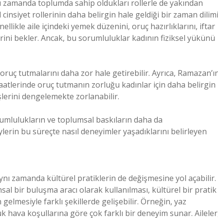
ynı zamanda toplumda sahip oldukları rollerle de yakından
l cinsiyet rollerinin daha belirgin hale geldiği bir zaman dilim
likle aile içindeki yemek düzenini, oruç hazırlıklarını, iftar
rini bekler. Ancak, bu sorumluluklar kadının fiziksel yükünü
 oruç tutmalarını daha zor hale getirebilir. Ayrıca, Ramazan’ı
aatlerinde oruç tutmanın zorluğu kadınlar için daha belirgin
 işlerini dengelemekte zorlanabilir.
rumlulukların ve toplumsal baskıların daha da
ylerin bu süreçte nasıl deneyimler yaşadıklarını belirleyen
nı zamanda kültürel pratiklerin de değişmesine yol açabilir.
al bir buluşma aracı olarak kullanılması, kültürel bir pratik
gelmesiyle farklı şekillerde gelişebilir. Örneğin, yaz
uk hava koşullarına göre çok farklı bir deneyim sunar. Aileler