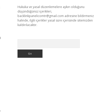
i
Hukuka ve yasal düzenlemelere aykırı olduğunu
düşündüğünüz içerikleri,
backlinkpanelicomtr@gmail.com
adresine bildirmeniz
halinde, ilgili içerikler yasal süre içerisinde sitemizden
kaldırılacaktır.
n
Arama
,