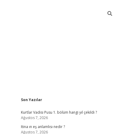
Sidebar
Son Yazılar
betexper
ilbet giriş
Kurtlar Vadisi Pusu 1. bölüm hangi yıl çekildi ?
Ağustos 7, 2026
Itina ın eş anlamlısı nedir ?
Ağustos 7, 2026