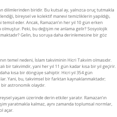
 dilimlerinden biridir. Bu kutsal ay, yalnızca oruç tutmakla
endiği, bireysel ve kolektif manevi temizliklerin yapıldığı,
emi temsil eder. Ancak, Ramazan’ın her yıl 10 gün erken
u olmuştur. Peki, bu değişim ne anlama gelir? Sosyolojik
tmaktadır? Gelin, bu soruya daha derinlemesine bir göz
ın temel nedeni, İslam takviminin Hicri Takvim olmasıdır.
ı bir takvimdir, yani her yıl 11 gün kadar kısa bir yıl geçirir.
daha kısa bir döngüye sahiptir. Hicri yıl 354 gün
r. Yani, bu, takvimsel bir farktan kaynaklanmaktadır;
n bir astronomik olaydır.
reysel yaşam üzerinde derin etkiler yaratır. Ramazan’ın
değişim yaratmakla kalmaz, aynı zamanda toplumsal normlar,
ol açar.