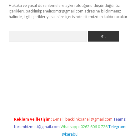
Hukuka ve yasal düzenlemelere aykırı olduğunu düşündüğünüz
içerikleri,
backlinkpanelicomtr@gmail.com
adresine bildirmeniz
halinde, ilgili içerikler yasal süre içerisinde sitemizden kaldırılacaktır.
Arama
ş yap
https://betexpergir.net/
Reklam ve İletişim:
E-mail:
backlinkpaneli@gmail.com
Teams:
forumhizmeti@gmail.com
Whatsapp: 0262 606 0 726
Telegram:
@karabul