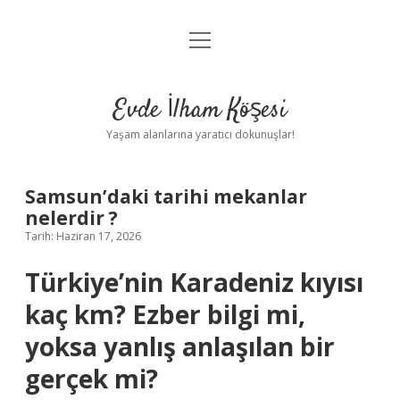
menüyü
Anasayfa
aç
Gizlilik Politikası
Evde İlham Köşesi
Yasal Uyarı
Yaşam alanlarına yaratıcı dokunuşlar!
Hakkımızda
Samsun’daki tarihi mekanlar
nelerdir ?
Tarih: Haziran 17, 2026
Türkiye’nin Karadeniz kıyısı
kaç km? Ezber bilgi mi,
yoksa yanlış anlaşılan bir
gerçek mi?