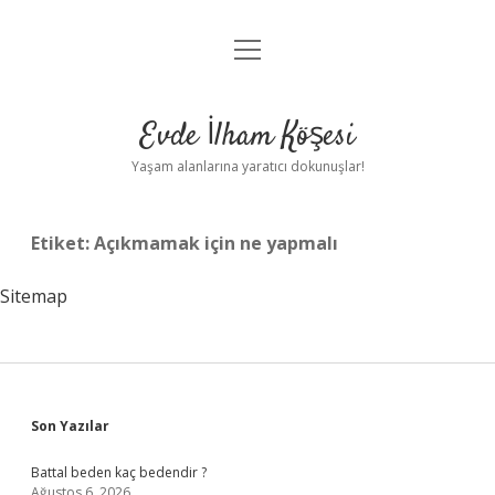
menüyü
Anasayfa
aç
Gizlilik Politikası
Evde İlham Köşesi
Yasal Uyarı
Yaşam alanlarına yaratıcı dokunuşlar!
Hakkımızda
Etiket:
Açıkmamak için ne yapmalı
Sitemap
Sidebar
Son Yazılar
Battal beden kaç bedendir ?
Ağustos 6, 2026