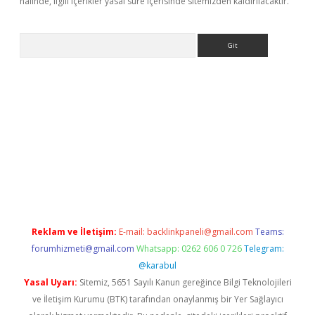
halinde, ilgili içerikler yasal süre içerisinde sitemizden kaldırılacaktır.
Arama
etexper
ilbet giriş yap
https://betexpergir.net/
Reklam ve İletişim:
E-mail:
backlinkpaneli@gmail.com
Teams:
forumhizmeti@gmail.com
Whatsapp: 0262 606 0 726
Telegram:
@karabul
Yasal Uyarı:
Sitemiz, 5651 Sayılı Kanun gereğince Bilgi Teknolojileri
ve İletişim Kurumu (BTK) tarafından onaylanmış bir Yer Sağlayıcı