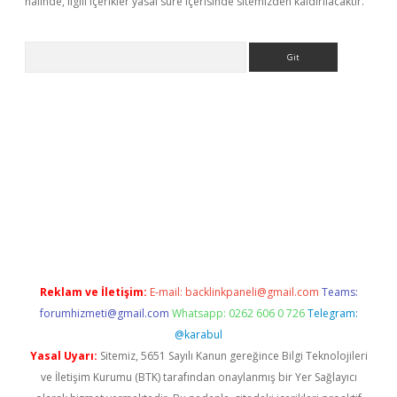
halinde, ilgili içerikler yasal süre içerisinde sitemizden kaldırılacaktır.
Arama
etexper
ilbet giriş yap
https://betexpergir.net/
Reklam ve İletişim:
E-mail:
backlinkpaneli@gmail.com
Teams:
forumhizmeti@gmail.com
Whatsapp: 0262 606 0 726
Telegram:
@karabul
Yasal Uyarı:
Sitemiz, 5651 Sayılı Kanun gereğince Bilgi Teknolojileri
ve İletişim Kurumu (BTK) tarafından onaylanmış bir Yer Sağlayıcı