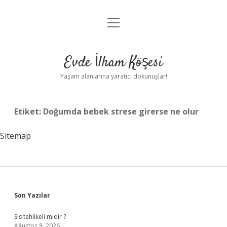
menüyü
Anasayfa
aç
Gizlilik Politikası
Evde İlham Köşesi
Yasal Uyarı
Yaşam alanlarına yaratıcı dokunuşlar!
Hakkımızda
Etiket:
Doğumda bebek strese girerse ne olur
Sitemap
Sidebar
Son Yazılar
Sis tehlikeli midir ?
Ağustos 8, 2026