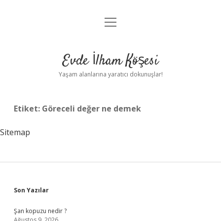
menüyü
Anasayfa
aç
Gizlilik Politikası
Evde İlham Köşesi
Yasal Uyarı
Yaşam alanlarına yaratıcı dokunuşlar!
Hakkımızda
Etiket:
Göreceli değer ne demek
Sitemap
Sidebar
Son Yazılar
Şan kopuzu nedir ?
Ağustos 9, 2026