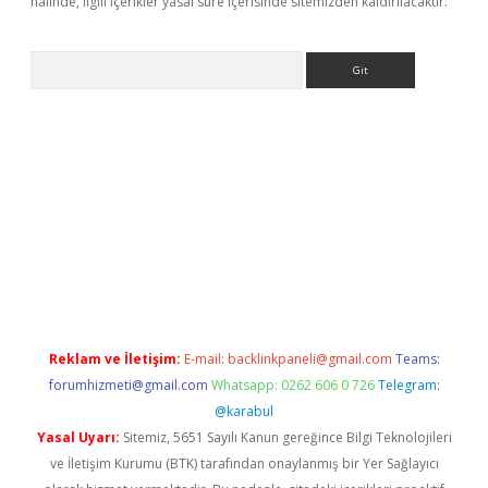
halinde, ilgili içerikler yasal süre içerisinde sitemizden kaldırılacaktır.
Arama
etexper
ilbet giriş yap
https://betexpergir.net/
Reklam ve İletişim:
E-mail:
backlinkpaneli@gmail.com
Teams:
forumhizmeti@gmail.com
Whatsapp: 0262 606 0 726
Telegram:
@karabul
Yasal Uyarı:
Sitemiz, 5651 Sayılı Kanun gereğince Bilgi Teknolojileri
ve İletişim Kurumu (BTK) tarafından onaylanmış bir Yer Sağlayıcı