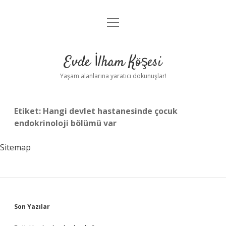
menüyü
Anasayfa
aç
Gizlilik Politikası
Evde İlham Köşesi
Yasal Uyarı
Yaşam alanlarına yaratıcı dokunuşlar!
Hakkımızda
Etiket:
Hangi devlet hastanesinde çocuk
endokrinoloji bölümü var
Sitemap
Sidebar
Son Yazılar