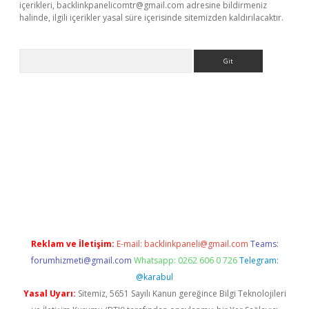
içerikleri,
backlinkpanelicomtr@gmail.com
adresine bildirmeniz
halinde, ilgili içerikler yasal süre içerisinde sitemizden kaldırılacaktır.
Arama
per
ilbet giriş yap
https://betexpergir.net/
Reklam ve İletişim:
E-mail:
backlinkpaneli@gmail.com
Teams:
forumhizmeti@gmail.com
Whatsapp: 0262 606 0 726
Telegram:
@karabul
Yasal Uyarı:
Sitemiz, 5651 Sayılı Kanun gereğince Bilgi Teknolojileri