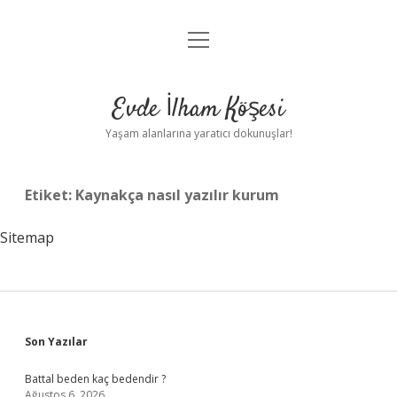
menüyü
Anasayfa
aç
Gizlilik Politikası
Evde İlham Köşesi
Yasal Uyarı
Yaşam alanlarına yaratıcı dokunuşlar!
Hakkımızda
Etiket:
Kaynakça nasıl yazılır kurum
Sitemap
Sidebar
Son Yazılar
Battal beden kaç bedendir ?
Ağustos 6, 2026