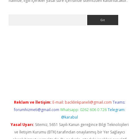
halinde, ilgili içerikler yasal süre içerisinde sitemizden kaldırılacaktır.
Arama
etexper
ilbet giriş yap
https://betexpergir.net/
Reklam ve İletişim:
E-mail:
backlinkpaneli@gmail.com
Teams:
forumhizmeti@gmail.com
Whatsapp: 0262 606 0 726
Telegram:
@karabul
Yasal Uyarı:
Sitemiz, 5651 Sayılı Kanun gereğince Bilgi Teknolojileri
ve İletişim Kurumu (BTK) tarafından onaylanmış bir Yer Sağlayıcı