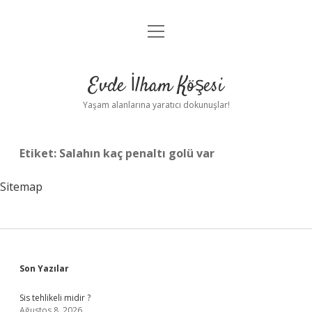
menüyü
Anasayfa
aç
Gizlilik Politikası
Evde İlham Köşesi
Yasal Uyarı
Yaşam alanlarına yaratıcı dokunuşlar!
Hakkımızda
Etiket:
Salahın kaç penaltı golü var
Sitemap
Sidebar
Son Yazılar
Sis tehlikeli midir ?
Ağustos 8, 2026