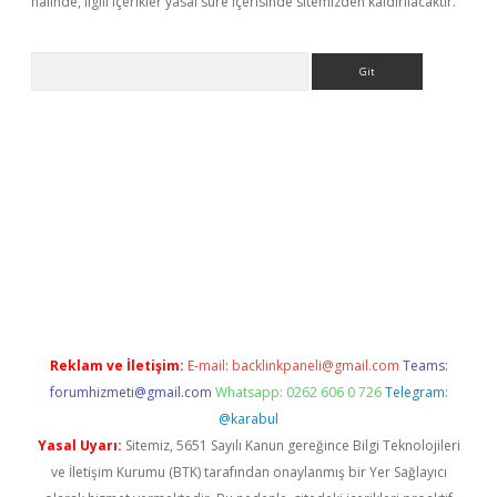
halinde, ilgili içerikler yasal süre içerisinde sitemizden kaldırılacaktır.
Arama
etexper
ilbet giriş yap
https://betexpergir.net/
Reklam ve İletişim:
E-mail:
backlinkpaneli@gmail.com
Teams:
forumhizmeti@gmail.com
Whatsapp: 0262 606 0 726
Telegram:
@karabul
Yasal Uyarı:
Sitemiz, 5651 Sayılı Kanun gereğince Bilgi Teknolojileri
ve İletişim Kurumu (BTK) tarafından onaylanmış bir Yer Sağlayıcı