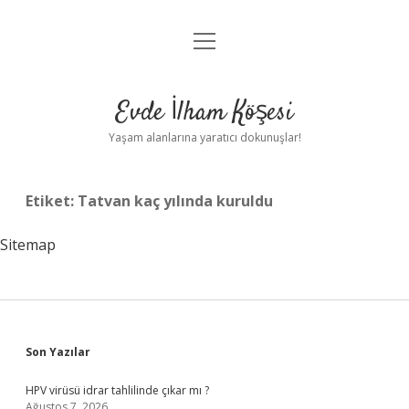
menüyü
Anasayfa
aç
Gizlilik Politikası
Evde İlham Köşesi
Yasal Uyarı
Yaşam alanlarına yaratıcı dokunuşlar!
Hakkımızda
Etiket:
Tatvan kaç yılında kuruldu
Sitemap
Sidebar
Son Yazılar
HPV virüsü idrar tahlilinde çıkar mı ?
Ağustos 7, 2026