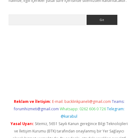
halinde, ilgili içerikler yasal süre içerisinde sitemizden kaldırılacaktır.
Arama
etexper
ilbet giriş yap
https://betexpergir.net/
Reklam ve İletişim:
E-mail:
backlinkpaneli@gmail.com
Teams:
forumhizmeti@gmail.com
Whatsapp: 0262 606 0 726
Telegram:
@karabul
Yasal Uyarı:
Sitemiz, 5651 Sayılı Kanun gereğince Bilgi Teknolojileri
ve İletişim Kurumu (BTK) tarafından onaylanmış bir Yer Sağlayıcı