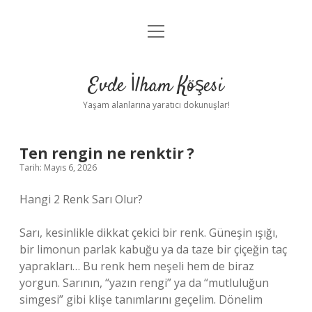
menüyü
Anasayfa
aç
Gizlilik Politikası
Evde İlham Köşesi
Yasal Uyarı
Yaşam alanlarına yaratıcı dokunuşlar!
Hakkımızda
Ten rengin ne renktir ?
Tarih: Mayıs 6, 2026
Hangi 2 Renk Sarı Olur?
Sarı, kesinlikle dikkat çekici bir renk. Güneşin ışığı,
bir limonun parlak kabuğu ya da taze bir çiçeğin taç
yaprakları… Bu renk hem neşeli hem de biraz
yorgun. Sarının, “yazın rengi” ya da “mutluluğun
simgesi” gibi klişe tanımlarını geçelim. Dönelim