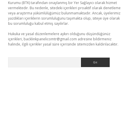
Kurumu (BTK) tarafından onaylanmış bir Yer Sağlayıcı olarak hizmet
vermektedir. Bu nedenle, sitedeki içerikleri proaktif olarak denetleme
veya araştırma yükümlülüğümüz bulunmamaktadır. Ancak, üyelerimiz
yazdıkları içeriklerin sorumluluğunu taşımakta olup, siteye üye olarak
bu sorumluluğu kabul etmiş sayılırlar.
Hukuka ve yasal düzenlemelere aykırı olduğunu düşündüğünüz
içerikleri,
backlinkpanelicomtr@gmail.com
adresine bildirmeniz
halinde, ilgili içerikler yasal süre içerisinde sitemizden kaldırılacaktır.
Arama
lbet giriş yap
https://betexpergir.net/