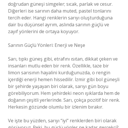
doğrudan güneşi simgeler; sıcak, parlak ve cesur.
Diğerleri ise sarının daha muted, pastel tonlarını
tercih eder. Hangi renklerin sarıyı oluşturduğuna
dair bu düşünsel ayrım, aslında sarının güçlü ve
zayıf yönlerini de ortaya koyuyor.
Sarının Güçlü Yönleri: Enerji ve Neşe
Sarı, tıpkı güneş gibi, etrafını ısıtan, dikkat çeken ve
insanları mutlu eden bir renk. Özellikle, taze bir
limon sarısının hayalini kurduğunuzda, o rengin
içerdiği enerji hemen hissedilir. İzmir gibi bol güneşli
bir şehirde yaşayan biri olarak, sarıyı gün boyu
görebiliyorum. Hem şehirdeki neon ışıklarda hem de
doğanın çeşitli yerlerinde. Sarı, çokça pozitif bir renk.
Herkesin gözünde olumlu bir izlenim bırakır.
Ve işte bu yüzden, sarıyı “iyi” renklerden biri olarak
görüyoruz. Peki, bu güçlü yönler ne kadar gerçekçi?