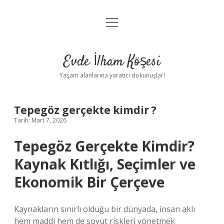
menüyü
Anasayfa
aç
Gizlilik Politikası
Evde İlham Köşesi
Yasal Uyarı
Yaşam alanlarına yaratıcı dokunuşlar!
Hakkımızda
Tepegöz gerçekte kimdir ?
Tarih: Mart 7, 2026
Tepegöz Gerçekte Kimdir?
Kaynak Kıtlığı, Seçimler ve
Ekonomik Bir Çerçeve
Kaynakların sınırlı olduğu bir dünyada, insan aklı
hem maddi hem de soyut riskleri yönetmek