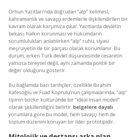
Orhun Yazıtları’nda doğrudan “alp” kelimesi,
kahramanlık ve savaşçı erdemlerle ilişkilendirilen bir
kavram olarak karşımıza çıkar. Yazıtlarda devletin
bekası, halkın korunması ve hükümdarın
sorumlulukları anlatılırken “alp” ruhu, siyasi
meşruiyetin de bir parçası olarak konumlanır. Bu
durum, erken Türk devlet düşüncesinde cesaretin
yalnızca bireysel değil, aynı zamanda politik bir
değer olduğunu gösterir.
Bu bağlamda bazı tarihçiler, özellikle İbrahim
Kafesoğlu ve Fuad Köprülü’nün çalışmalarında, “alp”
tipinin bozkır kültüründe bir “ideal insan modeli”
olarak şekillendiğini belirtir.
belgelere dayalı
yorumlara göre bu model, hem savaşçı hem de
toplum düzenini koruyan bir lider prototipidir.
Mitolojik ve destansı arka plan