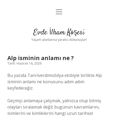
menüyü
Anasayfa
aç
Gizlilik Politikası
Evde İlham Köşesi
Yasal Uyarı
Yaşam alanlarına yaratıcı dokunuşlar!
Hakkımızda
Alp isminin anlamı ne ?
Tarih: Haziran 16, 2026
Bu yazıda Tanriverdimobilya ekibiyle birlikte Alp
isminin anlamı ne konusunu adım adım
keşfedeceğiz.
Geçmişi anlamaya çalışmak, yalnızca olup bitmiş
olayları sıralamak değil; bugünün kavramlarını,
isimlerini ve kimliklerini hangi uzun tarihsel