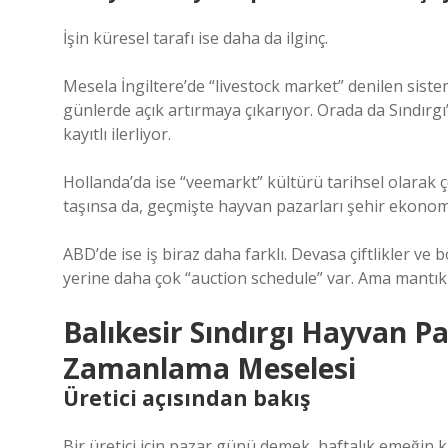
İşin küresel tarafı ise daha da ilginç.
Mesela İngiltere’de “livestock market” denilen sistem
günlerde açık artırmaya çıkarıyor. Orada da Sındırgı
kayıtlı ilerliyor.
Hollanda’da ise “veemarkt” kültürü tarihsel olarak ç
taşınsa da, geçmişte hayvan pazarları şehir ekonom
ABD’de ise iş biraz daha farklı. Devasa çiftlikler v
yerine daha çok “auction schedule” var. Ama mantık a
Balıkesir Sındırgı Hayvan P
Zamanlama Meselesi
Üretici açısından bakış
Bir üretici için pazar günü demek, haftalık emeğin k