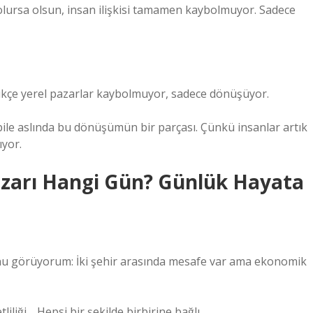
ursa olsun, insan ilişkisi tamamen kaybolmuyor. Sadece
kçe yerel pazarlar kaybolmuyor, sadece dönüşüyor.
bile aslında bu dönüşümün bir parçası. Çünkü insanlar artık
ıyor.
Pazarı Hangi Gün? Günlük Hayata
şunu görüyorum: İki şehir arasında mesafe var ama ekonomik
liği… Hepsi bir şekilde birbirine bağlı.