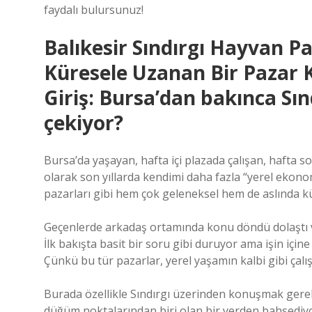
faydalı bulursunuz!
Balıkesir Sındırgı Hayvan P
Küresele Uzanan Bir Pazar 
Giriş: Bursa’dan bakınca Sın
çekiyor?
Bursa’da yaşayan, hafta içi plazada çalışan, hafta
olarak son yıllarda kendimi daha fazla “yerel ekon
pazarları gibi hem çok geleneksel hem de aslında kür
Geçenlerde arkadaş ortamında konu döndü dolaştı ve
İlk bakışta basit bir soru gibi duruyor ama işin için
Çünkü bu tür pazarlar, yerel yaşamın kalbi gibi çalış
Burada özellikle Sındırgı üzerinden konuşmak gere
düğüm noktalarından biri olan bir yerden bahsediy