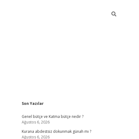
Sidebar
Son Yazılar
betexper
ilbet giriş 
Genel bütçe ve Katma bütçe nedir ?
Ağustos 6, 2026
Kurana abdestsiz dokunmak günah mı ?
Ağustos 6, 2026