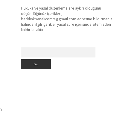
Hukuka ve yasal düzenlemelere aykırı olduğunu
düşündüğünüz içerikleri,
backlinkpanelicomtr@gmail.com
adresine bildirmeniz
halinde, ilgili içerikler yasal süre içerisinde sitemizden
kaldırılacaktır.
Arama
a