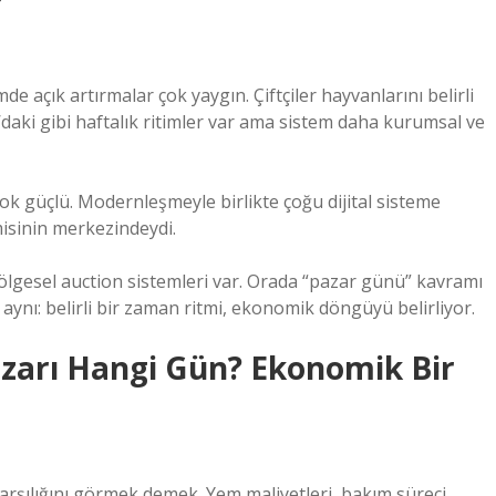
de açık artırmalar çok yaygın. Çiftçiler hayvanlarını belirli
’daki gibi haftalık ritimler var ama sistem daha kurumsal ve
ok güçlü. Modernleşmeyle birlikte çoğu dijital sisteme
isinin merkezindeydi.
e bölgesel auction sistemleri var. Orada “pazar günü” kavramı
ynı: belirli bir zaman ritmi, ekonomik döngüyü belirliyor.
azarı Hangi Gün? Ekonomik Bir
arşılığını görmek demek. Yem maliyetleri, bakım süreci,