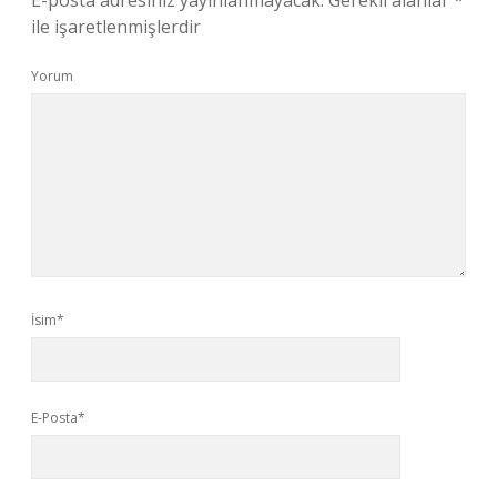
E-posta adresiniz yayınlanmayacak.
Gerekli alanlar
*
ile işaretlenmişlerdir
Yorum
İsim*
E-Posta*