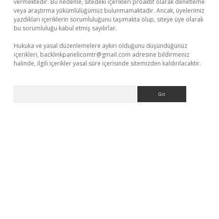
vermektedir. Bu nedenle, sitedeki içerikleri proaktif olarak denetleme
veya araştırma yükümlülüğümüz bulunmamaktadır. Ancak, üyelerimiz
yazdıkları içeriklerin sorumluluğunu taşımakta olup, siteye üye olarak
bu sorumluluğu kabul etmiş sayılırlar.
Hukuka ve yasal düzenlemelere aykırı olduğunu düşündüğünüz
içerikleri,
backlinkpanelicomtr@gmail.com
adresine bildirmeniz
halinde, ilgili içerikler yasal süre içerisinde sitemizden kaldırılacaktır.
Arama
ş yap
https://betexpergir.net/