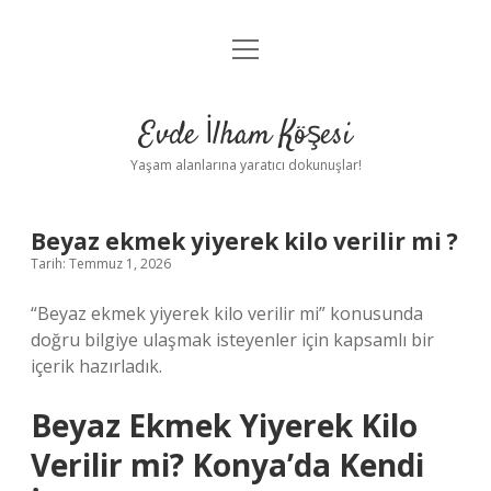
menüyü
Anasayfa
aç
Gizlilik Politikası
Evde İlham Köşesi
Yasal Uyarı
Yaşam alanlarına yaratıcı dokunuşlar!
Hakkımızda
Beyaz ekmek yiyerek kilo verilir mi ?
Tarih: Temmuz 1, 2026
“Beyaz ekmek yiyerek kilo verilir mi” konusunda
doğru bilgiye ulaşmak isteyenler için kapsamlı bir
içerik hazırladık.
Beyaz Ekmek Yiyerek Kilo
Verilir mi? Konya’da Kendi