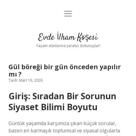
menüyü
Anasayfa
aç
Gizlilik Politikası
Evde İlham Köşesi
Yasal Uyarı
Yaşam alanlarına yaratıcı dokunuşlar!
Hakkımızda
Gül böreği bir gün önceden yapılır
mı ?
Tarih: Mart 19, 2026
Giriş: Sıradan Bir Sorunun
Siyaset Bilimi Boyutu
Günlük yaşamda karşımıza çıkan küçük sorular,
bazen en karmaşık toplumsal ve siyasal olgularla