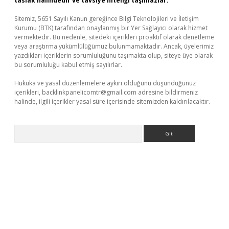
taslak halindedir ve tavsiye niteliği taşımazlar.
Sitemiz, 5651 Sayılı Kanun gereğince Bilgi Teknolojileri ve İletişim
Kurumu (BTK) tarafından onaylanmış bir Yer Sağlayıcı olarak hizmet
vermektedir. Bu nedenle, sitedeki içerikleri proaktif olarak denetleme
veya araştırma yükümlülüğümüz bulunmamaktadır. Ancak, üyelerimiz
yazdıkları içeriklerin sorumluluğunu taşımakta olup, siteye üye olarak
bu sorumluluğu kabul etmiş sayılırlar.
Hukuka ve yasal düzenlemelere aykırı olduğunu düşündüğünüz
içerikleri,
backlinkpanelicomtr@gmail.com
adresine bildirmeniz
halinde, ilgili içerikler yasal süre içerisinde sitemizden kaldırılacaktır.
Arama
ap
https://betexpergir.net/