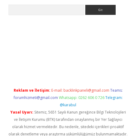
Arama
et giriş yap
https://betexpergir.net/
Reklam ve İletişim:
E-mail:
backlinkpaneli@gmail.com
Teams:
forumhizmeti@gmail.com
Whatsapp: 0262 606 0 726
Telegram:
@karabul
Yasal Uyarı:
Sitemiz, 5651 Sayılı Kanun gereğince Bilgi Teknolojileri
ve İletişim Kurumu (BTK) tarafından onaylanmış bir Yer Sağlayıcı
olarak hizmet vermektedir. Bu nedenle, sitedeki içerikleri proaktif
olarak denetleme veya araştırma yükümlülüğümüz bulunmamaktadır.