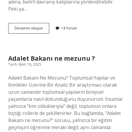
adına, belirli davranış kalıplarına yönlendirebilir.
Peki ya…
Kavak
Devamını okuyun
14 Yorum
ağacı
kışın
yaprak
döker
mi
Adalet Bakanı ne mezunu ?
?
Tarih: Ekim 18, 2025
Adalet Bakanı Ne Mezunu? Toplumsal Yapılar ve
Kimlikler Üzerine Bir Analiz Bir araştırmacı olarak
uzun zamandır toplumsal yapıların bireysel
yaşamlarla nasıl dokunduğunu düşünürüm. İnsanlar
yalnızca “kim olduklarıyla” değil, toplumun onlara
biçtiği rollerle de şekillenirler. Bu bağlamda, “Adalet
Bakanı ne mezunu?” sorusu, yalnızca bir eğitim
geçmişini öğrenme merakı değil; aynı zamanda