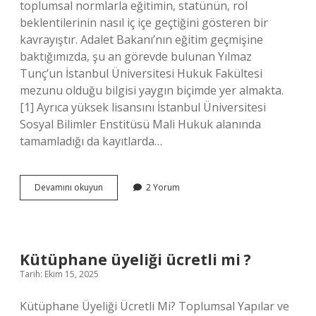
toplumsal normlarla eğitimin, statünün, rol
beklentilerinin nasıl iç içe geçtiğini gösteren bir
kavrayıştır. Adalet Bakanı’nın eğitim geçmişine
baktığımızda, şu an görevde bulunan Yılmaz
Tunç’un İstanbul Üniversitesi Hukuk Fakültesi
mezunu olduğu bilgisi yaygın biçimde yer almakta.
[1] Ayrıca yüksek lisansını İstanbul Üniversitesi
Sosyal Bilimler Enstitüsü Mali Hukuk alanında
tamamladığı da kayıtlarda…
Adalet
Devamını okuyun
2 Yorum
Bakanı
ne
mezunu
?
Kütüphane üyeliği ücretli mi ?
Tarih: Ekim 15, 2025
Kütüphane Üyeliği Ücretli Mi? Toplumsal Yapılar ve