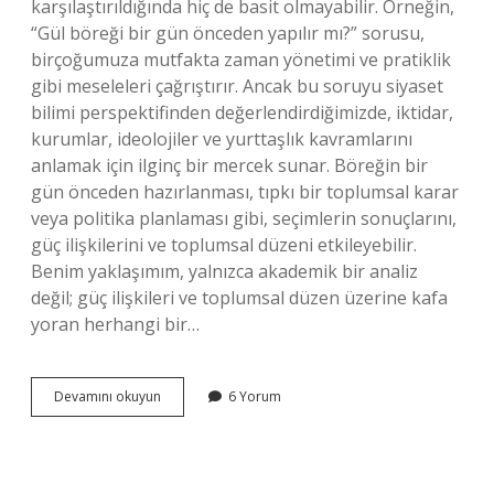
karşılaştırıldığında hiç de basit olmayabilir. Örneğin,
“Gül böreği bir gün önceden yapılır mı?” sorusu,
birçoğumuza mutfakta zaman yönetimi ve pratiklik
gibi meseleleri çağrıştırır. Ancak bu soruyu siyaset
bilimi perspektifinden değerlendirdiğimizde, iktidar,
kurumlar, ideolojiler ve yurttaşlık kavramlarını
anlamak için ilginç bir mercek sunar. Böreğin bir
gün önceden hazırlanması, tıpkı bir toplumsal karar
veya politika planlaması gibi, seçimlerin sonuçlarını,
güç ilişkilerini ve toplumsal düzeni etkileyebilir.
Benim yaklaşımım, yalnızca akademik bir analiz
değil; güç ilişkileri ve toplumsal düzen üzerine kafa
yoran herhangi bir…
Gül
Devamını okuyun
6 Yorum
böreği
bir
gün
önceden