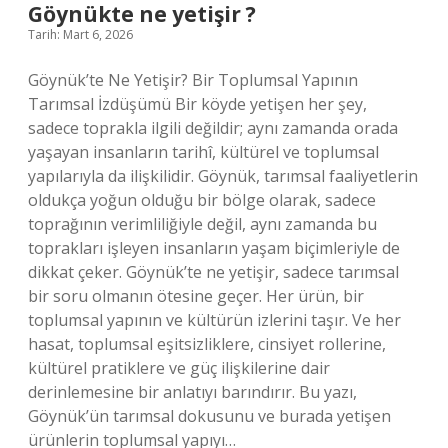
yapılır
Göynükte ne yetişir ?
mı
Tarih: Mart 6, 2026
?
Göynük’te Ne Yetişir? Bir Toplumsal Yapının
Tarımsal İzdüşümü Bir köyde yetişen her şey,
sadece toprakla ilgili değildir; aynı zamanda orada
yaşayan insanların tarihî, kültürel ve toplumsal
yapılarıyla da ilişkilidir. Göynük, tarımsal faaliyetlerin
oldukça yoğun olduğu bir bölge olarak, sadece
toprağının verimliliğiyle değil, aynı zamanda bu
toprakları işleyen insanların yaşam biçimleriyle de
dikkat çeker. Göynük’te ne yetişir, sadece tarımsal
bir soru olmanın ötesine geçer. Her ürün, bir
toplumsal yapının ve kültürün izlerini taşır. Ve her
hasat, toplumsal eşitsizliklere, cinsiyet rollerine,
kültürel pratiklere ve güç ilişkilerine dair
derinlemesine bir anlatıyı barındırır. Bu yazı,
Göynük’ün tarımsal dokusunu ve burada yetişen
ürünlerin toplumsal yapıyı…