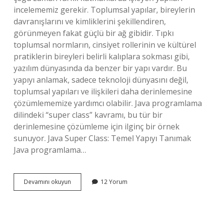
incelememiz gerekir. Toplumsal yapılar, bireylerin
davranışlarını ve kimliklerini şekillendiren,
görünmeyen fakat güçlü bir ağ gibidir. Tıpkı
toplumsal normların, cinsiyet rollerinin ve kültürel
pratiklerin bireyleri belirli kalıplara sokması gibi,
yazılım dünyasında da benzer bir yapı vardır. Bu
yapıyı anlamak, sadece teknoloji dünyasını değil,
toplumsal yapıları ve ilişkileri daha derinlemesine
çözümlememize yardımcı olabilir. Java programlama
dilindeki “super class” kavramı, bu tür bir
derinlemesine çözümleme için ilginç bir örnek
sunuyor. Java Super Class: Temel Yapıyı Tanımak
Java programlama…
Java
Devamını okuyun
12 Yorum
super
class
nedir
?