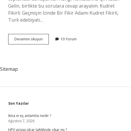
Gelin, birlikte bu sorulara cevap arayalım. Kudret
Fikirli: Geçmişin İzinde Bir Fikir Adamı Kudret Fikirli,
Türk edebiyatı…
Kudret
Devamını okuyun
10 Yorum
Fikirli
kimdir
?
Sitemap
Sidebar
Son Yazılar
Itina ın eş anlamlısı nedir ?
Ağustos 7, 2026
HPV virüsü idrar tahlilinde çıkar mı ?