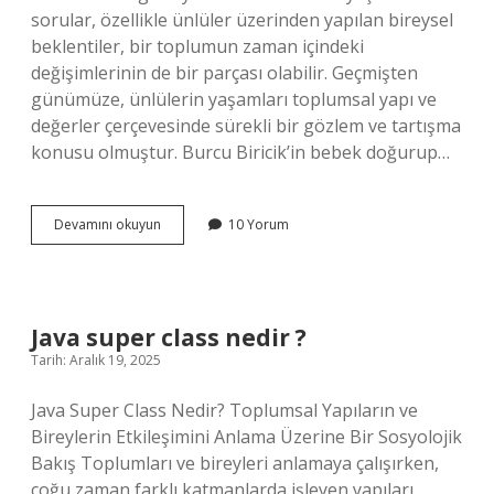
sorular, özellikle ünlüler üzerinden yapılan bireysel
beklentiler, bir toplumun zaman içindeki
değişimlerinin de bir parçası olabilir. Geçmişten
günümüze, ünlülerin yaşamları toplumsal yapı ve
değerler çerçevesinde sürekli bir gözlem ve tartışma
konusu olmuştur. Burcu Biricik’in bebek doğurup…
Piyanoda
Devamını okuyun
10 Yorum
3
pedal
ne
işe
yarar
Java super class nedir ?
?
Tarih: Aralık 19, 2025
Java Super Class Nedir? Toplumsal Yapıların ve
Bireylerin Etkileşimini Anlama Üzerine Bir Sosyolojik
Bakış Toplumları ve bireyleri anlamaya çalışırken,
çoğu zaman farklı katmanlarda işleyen yapıları