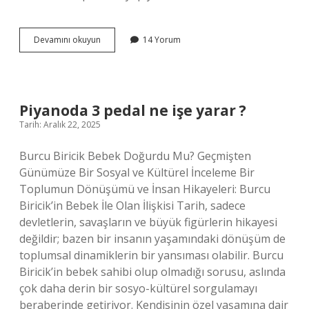
Göynükte
Devamını okuyun
14 Yorum
ne
yetişir
?
Piyanoda 3 pedal ne işe yarar ?
Tarih: Aralık 22, 2025
Burcu Biricik Bebek Doğurdu Mu? Geçmişten
Günümüze Bir Sosyal ve Kültürel İnceleme Bir
Toplumun Dönüşümü ve İnsan Hikayeleri: Burcu
Biricik’in Bebek İle Olan İlişkisi Tarih, sadece
devletlerin, savaşların ve büyük figürlerin hikayesi
değildir; bazen bir insanın yaşamındaki dönüşüm de
toplumsal dinamiklerin bir yansıması olabilir. Burcu
Biricik’in bebek sahibi olup olmadığı sorusu, aslında
çok daha derin bir sosyo-kültürel sorgulamayı
beraberinde getiriyor. Kendisinin özel yaşamına dair