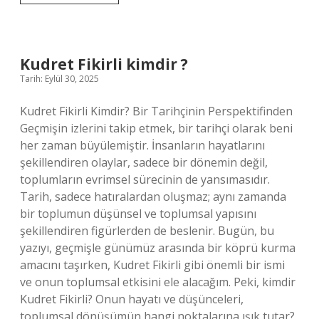
üyeliği
ücretli
mi
?
Kudret Fikirli kimdir ?
Tarih: Eylül 30, 2025
Kudret Fikirli Kimdir? Bir Tarihçinin Perspektifinden
Geçmişin izlerini takip etmek, bir tarihçi olarak beni
her zaman büyülemiştir. İnsanların hayatlarını
şekillendiren olaylar, sadece bir dönemin değil,
toplumların evrimsel sürecinin de yansımasıdır.
Tarih, sadece hatıralardan oluşmaz; aynı zamanda
bir toplumun düşünsel ve toplumsal yapısını
şekillendiren figürlerden de beslenir. Bugün, bu
yazıyı, geçmişle günümüz arasında bir köprü kurma
amacını taşırken, Kudret Fikirli gibi önemli bir ismi
ve onun toplumsal etkisini ele alacağım. Peki, kimdir
Kudret Fikirli? Onun hayatı ve düşünceleri,
toplumsal dönüşümün hangi noktalarına ışık tutar?