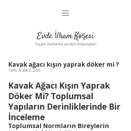
menüyü
Anasayfa
aç
Gizlilik Politikası
Evde İlham Köşesi
Yasal Uyarı
Yaşam alanlarına yaratıcı dokunuşlar!
Hakkımızda
Kavak ağacı kışın yaprak döker mi ?
Tarih: Aralık 2, 2025
Kavak Ağacı Kışın Yaprak
Döker Mi? Toplumsal
Yapıların Derinliklerinde Bir
İnceleme
Toplumsal Normların Bireylerin