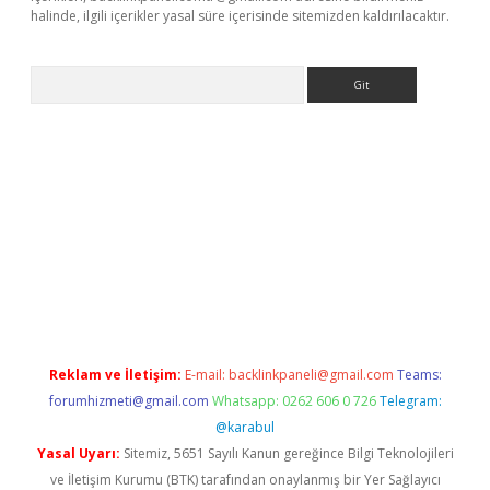
halinde, ilgili içerikler yasal süre içerisinde sitemizden kaldırılacaktır.
Arama
p
https://betexpergir.net/
Reklam ve İletişim:
E-mail:
backlinkpaneli@gmail.com
Teams:
forumhizmeti@gmail.com
Whatsapp: 0262 606 0 726
Telegram:
@karabul
Yasal Uyarı:
Sitemiz, 5651 Sayılı Kanun gereğince Bilgi Teknolojileri
ve İletişim Kurumu (BTK) tarafından onaylanmış bir Yer Sağlayıcı