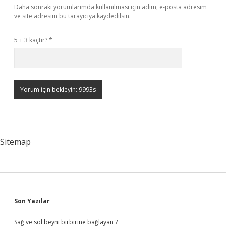
Daha sonraki yorumlarımda kullanılması için adım, e-posta adresim
ve site adresim bu tarayıcıya kaydedilsin.
5 + 3 kaçtır?
*
Sitemap
Sidebar
Son Yazılar
Sağ ve sol beyni birbirine bağlayan ?