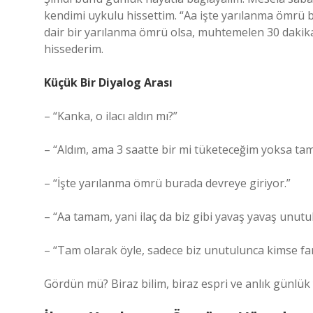
kendimi uykulu hissettim. “Aa işte yarılanma ömrü 
dair bir yarılanma ömrü olsa, muhtemelen 30 dakika
hissederim.
Küçük Bir Diyalog Arası
– “Kanka, o ilacı aldın mı?”
– “Aldım, ama 3 saatte bir mi tüketeceğim yoksa t
– “İşte yarılanma ömrü burada devreye giriyor.”
– “Aa tamam, yani ilaç da biz gibi yavaş yavaş unutu
– “Tam olarak öyle, sadece biz unutulunca kimse fa
Gördün mü? Biraz bilim, biraz espri ve anlık günlük