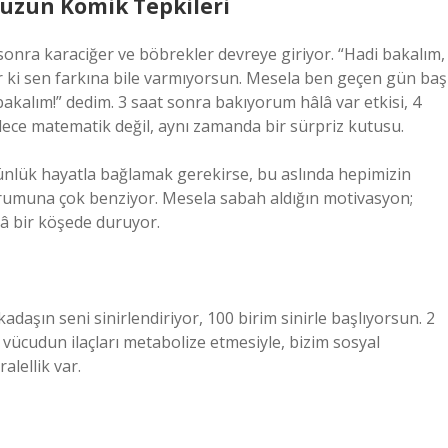
uzun Komik Tepkileri
 sonra karaciğer ve böbrekler devreye giriyor. “Hadi bakalım,
rlar ki sen farkına bile varmıyorsun. Mesela ben geçen gün baş
n bakalım!” dedim. 3 saat sonra bakıyorum hâlâ var etkisi, 4
ece matematik değil, aynı zamanda bir sürpriz kutusu.
ünlük hayatla bağlamak gerekirse, bu aslında hepimizin
urumuna çok benziyor. Mesela sabah aldığın motivasyon;
 bir köşede duruyor.
aşın seni sinirlendiriyor, 100 birim sinirle başlıyorsun. 2
e vücudun ilaçları metabolize etmesiyle, bizim sosyal
lellik var.