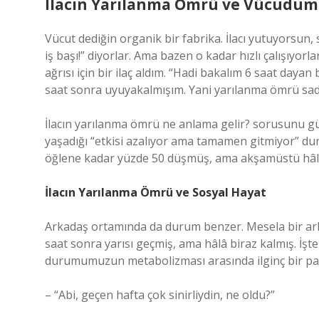
İlacın Yarılanma Ömrü ve Vücudum
Vücut dediğin organik bir fabrika. İlacı yutuyorsun,
iş başı!” diyorlar. Ama bazen o kadar hızlı çalışıyo
ağrısı için bir ilaç aldım. “Hadi bakalım 6 saat daya
saat sonra uyuyakalmışım. Yani yarılanma ömrü sad
İlacın yarılanma ömrü ne anlama gelir? sorusunu g
yaşadığı “etkisi azalıyor ama tamamen gitmiyor” d
öğlene kadar yüzde 50 düşmüş, ama akşamüstü hâlâ
İlacın Yarılanma Ömrü ve Sosyal Hayat
Arkadaş ortamında da durum benzer. Mesela bir arkad
saat sonra yarısı geçmiş, ama hâlâ biraz kalmış. İşt
durumumuzun metabolizması arasında ilginç bir para
– “Abi, geçen hafta çok sinirliydin, ne oldu?”