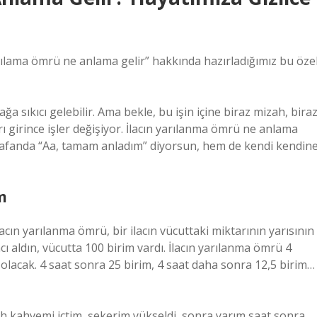
arılama ömrü ne anlama gelir” hakkında hazırladığımız bu öze
ğa sıkıcı gelebilir. Ama bekle, bu işin içine biraz mizah, bira
arı girince işler değişiyor. İlacın yarılanma ömrü ne anlama
 kafanda “Aa, tamam anladım” diyorsun, hem de kendi kendin
m
lacın yarılanma ömrü, bir ilacın vücuttaki miktarının yarısının
acı aldın, vücutta 100 birim vardı. İlacın yarılanma ömrü 4
 olacak. 4 saat sonra 25 birim, 4 saat daha sonra 12,5 birim…
 kahvemi içtim, şekerim yükseldi, sonra yarım saat sonra