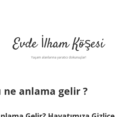
Evde İlham Köşesi
Yaşam alanlarına yaratıcı dokunuşlar!
 ne anlama gelir ?
nlama Gelir? Hayatımıza Gizlice