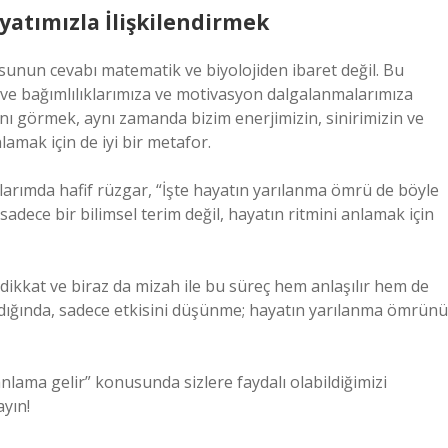
atımızla İlişkilendirmek
sunun cevabı matematik ve biyolojiden ibaret değil. Bu
hve bağımlılıklarımıza ve motivasyon dalgalanmalarımıza
ını görmek, aynı zamanda bizim enerjimizin, sinirimizin ve
amak için de iyi bir metafor.
larımda hafif rüzgar, “İşte hayatın yarılanma ömrü de böyle
adece bir bilimsel terim değil, hayatın ritmini anlamak için
 dikkat ve biraz da mizah ile bu süreç hem anlaşılır hem de
ç aldığında, sadece etkisini düşünme; hayatın yarılanma ömrünü
nlama gelir” konusunda sizlere faydalı olabildiğimizi
yın!