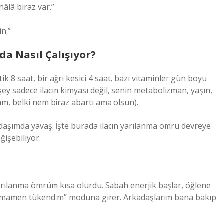
âlâ biraz var.”
n.”
da Nasıl Çalışıyor?
ik 8 saat, bir ağrı kesici 4 saat, bazı vitaminler gün boyu
n şey sadece ilacın kimyası değil, senin metabolizman, yaşın,
mam, belki nem biraz abartı ama olsun).
adaşımda yavaş. İşte burada ilacın yarılanma ömrü devreye
ğişebiliyor.
arılanma ömrüm kısa olurdu. Sabah enerjik başlar, öğlene
 tamamen tükendim” moduna girer. Arkadaşlarım bana bakıp