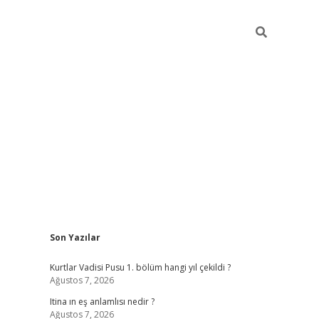
Sidebar
Son Yazılar
betexper
ilbet gir
Kurtlar Vadisi Pusu 1. bölüm hangi yıl çekildi ?
Ağustos 7, 2026
Itina ın eş anlamlısı nedir ?
Ağustos 7, 2026