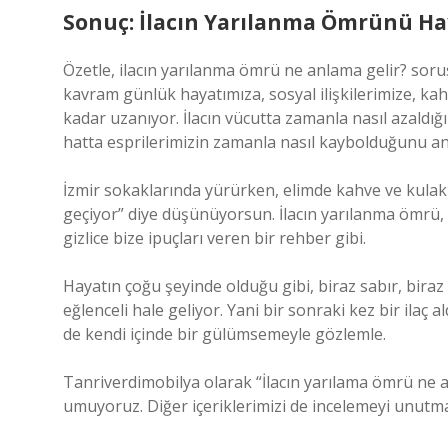
Sonuç: İlacın Yarılanma Ömrünü Hay
Özetle, ilacın yarılanma ömrü ne anlama gelir? soru
kavram günlük hayatımıza, sosyal ilişkilerimize, ka
kadar uzanıyor. İlacın vücutta zamanla nasıl azaldığ
hatta esprilerimizin zamanla nasıl kaybolduğunu anl
İzmir sokaklarında yürürken, elimde kahve ve kulak
geçiyor” diye düşünüyorsun. İlacın yarılanma ömrü, s
gizlice bize ipuçları veren bir rehber gibi.
Hayatın çoğu şeyinde olduğu gibi, biraz sabır, biraz
eğlenceli hale geliyor. Yani bir sonraki kez bir ila
de kendi içinde bir gülümsemeyle gözlemle.
Tanriverdimobilya olarak “İlacın yarılama ömrü ne a
umuyoruz. Diğer içeriklerimizi de incelemeyi unutma