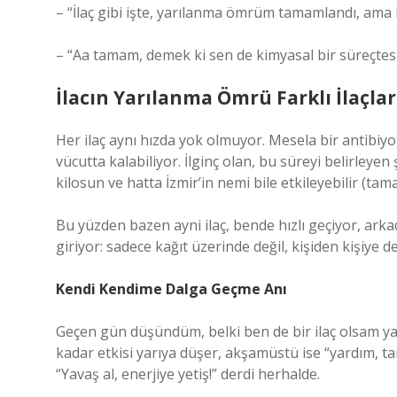
– “İlaç gibi işte, yarılanma ömrüm tamamlandı, ama h
– “Aa tamam, demek ki sen de kimyasal bir süreçtesi
İlacın Yarılanma Ömrü Farklı İlaçlar
Her ilaç aynı hızda yok olmuyor. Mesela bir antibiyot
vücutta kalabiliyor. İlginç olan, bu süreyi belirleye
kilosun ve hatta İzmir’in nemi bile etkileyebilir (ta
Bu yüzden bazen ayni ilaç, bende hızlı geçiyor, ark
giriyor: sadece kağıt üzerinde değil, kişiden kişiye de
Kendi Kendime Dalga Geçme Anı
Geçen gün düşündüm, belki ben de bir ilaç olsam y
kadar etkisi yarıya düşer, akşamüstü ise “yardım,
“Yavaş al, enerjiye yetiş!” derdi herhalde.