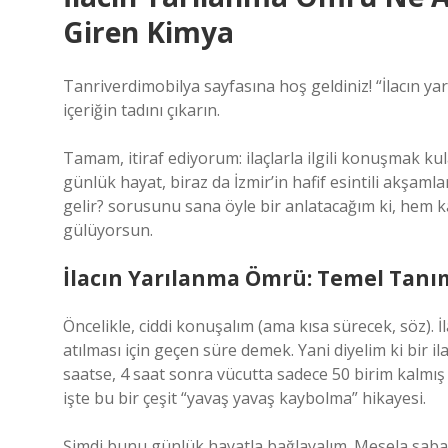
Giren Kimya
Tanriverdimobilya sayfasına hoş geldiniz! “İlacın y
içeriğin tadını çıkarın.
Tamam, itiraf ediyorum: ilaçlarla ilgili konuşmak kula
günlük hayat, biraz da İzmir’in hafif esintili akşaml
gelir? sorusunu sana öyle bir anlatacağım ki, hem
gülüyorsun.
İlacın Yarılanma Ömrü: Temel Tanı
Öncelikle, ciddi konuşalım (ama kısa sürecek, söz). İ
atılması için geçen süre demek. Yani diyelim ki bir il
saatse, 4 saat sonra vücutta sadece 50 birim kalmış
işte bu bir çeşit “yavaş yavaş kaybolma” hikayesi.
Şimdi bunu günlük hayatla bağlayalım. Mesela sabah