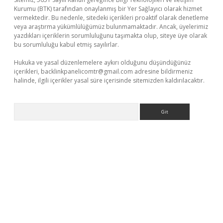
Kurumu (BTK) tarafından onaylanmış bir Yer Sağlayıcı olarak hizmet
vermektedir. Bu nedenle, sitedeki içerikleri proaktif olarak denetleme
veya araştırma yükümlülüğümüz bulunmamaktadır. Ancak, üyelerimiz
yazdıkları içeriklerin sorumluluğunu taşımakta olup, siteye üye olarak
bu sorumluluğu kabul etmiş sayılırlar.
Hukuka ve yasal düzenlemelere aykırı olduğunu düşündüğünüz
içerikleri,
backlinkpanelicomtr@gmail.com
adresine bildirmeniz
halinde, ilgili içerikler yasal süre içerisinde sitemizden kaldırılacaktır.
Arama
 giriş yap
https://betexpergir.net/