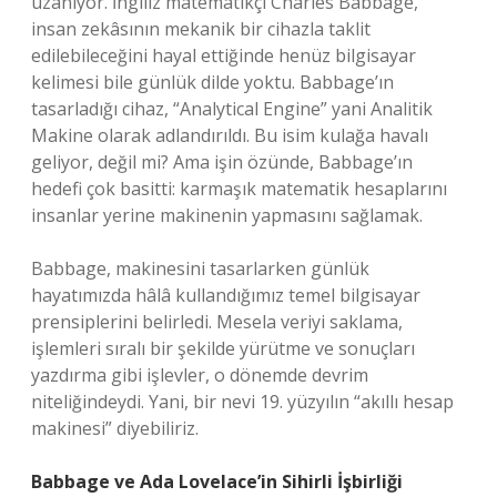
uzanıyor. İngiliz matematikçi Charles Babbage,
insan zekâsının mekanik bir cihazla taklit
edilebileceğini hayal ettiğinde henüz bilgisayar
kelimesi bile günlük dilde yoktu. Babbage’ın
tasarladığı cihaz, “Analytical Engine” yani Analitik
Makine olarak adlandırıldı. Bu isim kulağa havalı
geliyor, değil mi? Ama işin özünde, Babbage’ın
hedefi çok basitti: karmaşık matematik hesaplarını
insanlar yerine makinenin yapmasını sağlamak.
Babbage, makinesini tasarlarken günlük
hayatımızda hâlâ kullandığımız temel bilgisayar
prensiplerini belirledi. Mesela veriyi saklama,
işlemleri sıralı bir şekilde yürütme ve sonuçları
yazdırma gibi işlevler, o dönemde devrim
niteliğindeydi. Yani, bir nevi 19. yüzyılın “akıllı hesap
makinesi” diyebiliriz.
Babbage ve Ada Lovelace’in Sihirli İşbirliği