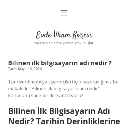
menüyü
Anasayfa
aç
Gizlilik Politikası
Evde İlham Köşesi
Yasal Uyarı
Yaşam alanlarına yaratıcı dokunuşlar!
Hakkımızda
Bilinen ilk bilgisayarın adı nedir ?
Tarih: Mayıs 19, 2026
Tanriverdimobilya ziyaretçileri için hazırladığımız bu
makalede “Bilinen ilk bilgisayarın adı nedir”
konusunu sade bir dille anlatıyoruz.
Bilinen İlk Bilgisayarın Adı
Nedir? Tarihin Derinliklerine