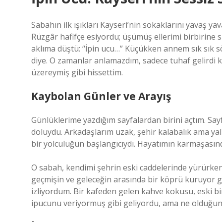
Sabahın ilk ışıkları Kayseri’nin sokaklarını yavaş y
Rüzgâr hafifçe esiyordu; üşümüş ellerimi birbirine s
aklıma düştü: “İpin ucu…” Küçükken annem sık sık söy
diye. O zamanlar anlamazdım, sadece tuhaf gelird
üzereymiş gibi hissettim.
Kaybolan Günler ve Arayış
Günlüklerime yazdığım sayfalardan birini açtım. Sayfa
doluydu. Arkadaşlarım uzak, şehir kalabalık ama yalnı
bir yolculuğun başlangıcıydı. Hayatımın karmaşasın
O sabah, kendimi şehrin eski caddelerinde yürürken
geçmişin ve geleceğin arasında bir köprü kuruyor g
izliyordum. Bir kafeden gelen kahve kokusu, eski b
ipucunu veriyormuş gibi geliyordu, ama ne olduğu