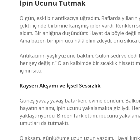
İpin Ucunu Tutmak
O gün, eski bir antikacıya uğradım. Raflarda yılları
çekti; içinde birbirine karışmış ipler vardı. Renkleri
aldım. Bir anlığına düşündüm: Hayat da böyle değil
Ama bazen bir ipin ucu hâlâ elimizdeydi; onu sıkıc
Antikacının yaşlı yüzüne baktım. Gülümsedi ve dedi ki
her şey değişir.” O an kalbimde bir sıcaklık hissetti
içimi ısıttı.
Kayseri Akşamı ve İçsel Sessizlik
Güneş yavaş yavaş batarken, evime döndüm. Balkona
hayatın anlamı, ipin ucunu yakalamakta gizliydi. Her 
yaklaştırıyordu. Birden fark ettim: ipucunu yakalama
umutları da tutmaktı.
O akşam, günlüğüme uzun uzun yazdım. Hayal kırıkl