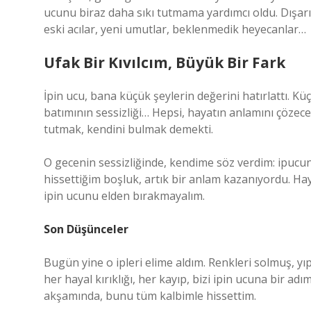
ucunu biraz daha sıkı tutmama yardımcı oldu. Dışarıda
eski acılar, yeni umutlar, beklenmedik heyecanlar…
Ufak Bir Kıvılcım, Büyük Bir Fark
İpin ucu, bana küçük şeylerin değerini hatırlattı. K
batımının sessizliği… Hepsi, hayatın anlamını çözece
tutmak, kendini bulmak demekti.
O gecenin sessizliğinde, kendime söz verdim: ipucu
hissettiğim boşluk, artık bir anlam kazanıyordu. H
ipin ucunu elden bırakmayalım.
Son Düşünceler
Bugün yine o ipleri elime aldım. Renkleri solmuş, yı
her hayal kırıklığı, her kayıp, bizi ipin ucuna bir ad
akşamında, bunu tüm kalbimle hissettim.