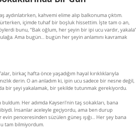
avaş aydınlatırken, kahvemi elime alıp balkonuma çıktım.
ürterken, içimde tuhaf bir boşluk hissettim. İşte tam o an,
lerdi bunu, “Bak oğlum, her şeyin bir ipi ucu vardır, yakala
i kulağa. Ama bugün… bugün her şeyin anlamını kavramak
lar, birkaç hafta önce yaşadığım hayal kırıklıklarıyla
zlık derin. O an anladım ki, ipin ucu sadece bir nesne değil,
da bir şeyi yakalamak, bir şekilde tutunmak gerekiyordu.
 buldum. Her adımda Kayseri’nin taş sokakları, bana
ibiydi. İnsanlar aceleyle geçiyordu, ama ben durup
ir evin penceresinden süzülen güneş ışığı… Her şey bana
nu tam bilmiyordum.