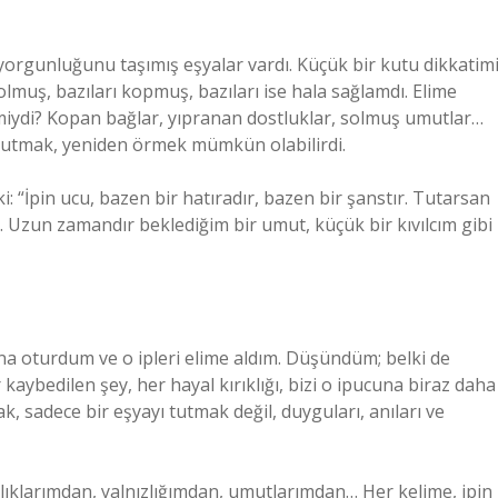
n yorgunluğunu taşımış eşyalar vardı. Küçük bir kutu dikkatim
 solmuş, bazıları kopmuş, bazıları ise hala sağlamdı. Elime
 miydi? Kopan bağlar, yıpranan dostluklar, solmuş umutlar…
a tutmak, yeniden örmek mümkün olabilirdi.
: “İpin ucu, bazen bir hatıradır, bazen bir şanstır. Tutarsan
m. Uzun zamandır beklediğim bir umut, küçük bir kıvılcım gibi
 oturdum ve o ipleri elime aldım. Düşündüm; belki de
kaybedilen şey, her hayal kırıklığı, bizi o ipucuna biraz daha
k, sadece bir eşyayı tutmak değil, duyguları, anıları ve
ıklarımdan, yalnızlığımdan, umutlarımdan… Her kelime, ipin