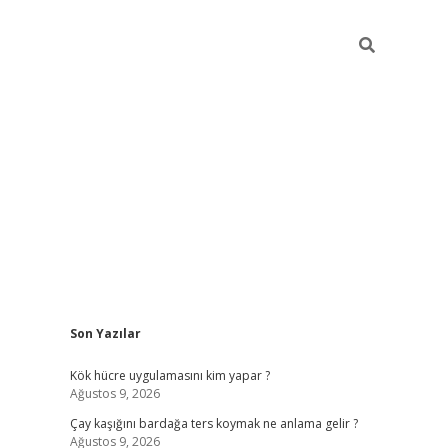
Sidebar
Son Yazılar
betexper
ilbet gi
Kök hücre uygulamasını kim yapar ?
Ağustos 9, 2026
Çay kaşığını bardağa ters koymak ne anlama gelir ?
Ağustos 9, 2026