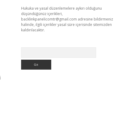
:
Hukuka ve yasal düzenlemelere aykırı olduğunu
düşündüğünüz içerikleri,
backlinkpanelicomtr@gmail.com
adresine bildirmeniz
halinde, ilgili içerikler yasal süre içerisinde sitemizden
kaldırılacaktır.
Arama
i