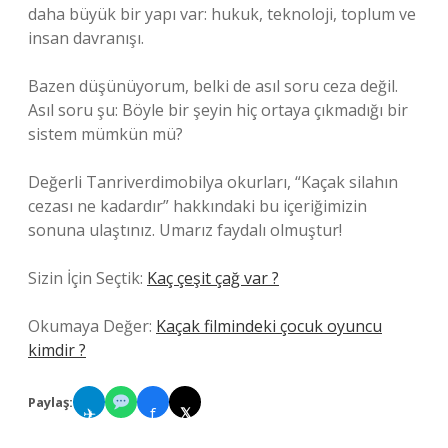
daha büyük bir yapı var: hukuk, teknoloji, toplum ve
insan davranışı.
Bazen düşünüyorum, belki de asıl soru ceza değil.
Asıl soru şu: Böyle bir şeyin hiç ortaya çıkmadığı bir
sistem mümkün mü?
Değerli Tanriverdimobilya okurları, “Kaçak silahın
cezası ne kadardır” hakkındaki bu içeriğimizin
sonuna ulaştınız. Umarız faydalı olmuştur!
Sizin İçin Seçtik:
Kaç çeşit çağ var ?
Okumaya Değer:
Kaçak filmindeki çocuk oyuncu
kimdir ?
Paylaş:
✈
f
𝕏