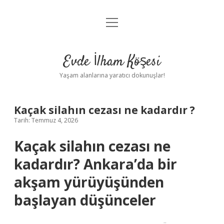
menüyü
Anasayfa
aç
Gizlilik Politikası
Evde İlham Köşesi
Yasal Uyarı
Yaşam alanlarına yaratıcı dokunuşlar!
Hakkımızda
Kaçak silahın cezası ne kadardır ?
Tarih: Temmuz 4, 2026
Kaçak silahın cezası ne
kadardır? Ankara’da bir
akşam yürüyüşünden
başlayan düşünceler