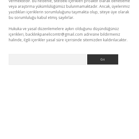
vermektedir. Bu nedenle, sitedeki içerikleri proaktif olarak denetleme
veya araştırma yükümlülüğümüz bulunmamaktadır. Ancak, üyelerimiz
yazdıkları içeriklerin sorumluluğunu taşımakta olup, siteye üye olarak
bu sorumluluğu kabul etmiş sayılırlar.
Hukuka ve yasal düzenlemelere aykırı olduğunu düşündüğünüz
içerikleri,
backlinkpanelicomtr@gmail.com
adresine bildirmeniz
halinde, ilgili içerikler yasal süre içerisinde sitemizden kaldırılacaktır.
Arama
ap
https://betexpergir.net/