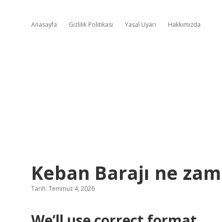
Anasayfa
Gizlilik Politikası
Yasal Uyarı
Hakkımızda
Keban Barajı ne zam
Tarih: Temmuz 4, 2026
We’ll use correct format.