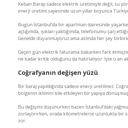
Keban Barajı sadece elektrik üretimiyle değil, su yön
enerji üretimi sayesinde uzun yıllar boyunca Türkiye’n
Bugün İstanbul’da bir apartman dairesinde yaşarken b
açtığımda, ışıkları yaktığımda, telefonumu şarj ett
Genelde düşünmüyoruz ama aslında her şey birbirin
Geçen gün elektrik faturama bakarken fark etmiştim.
ne kadar kritik olduğunu da hatırlatıyor. İşte o an a
Coğrafyanın değişen yüzü
Bir baraj yapıldığında sadece enerji üretilmez. Coğr
bölgenin iklimini bile etkileyen bir yapıya dönüşmüş
Bu değişimi düşünürken bazen İstanbul’daki yağmurla
zorlaştırırken, orada kilometrelerce uzunlukta bir
zor.