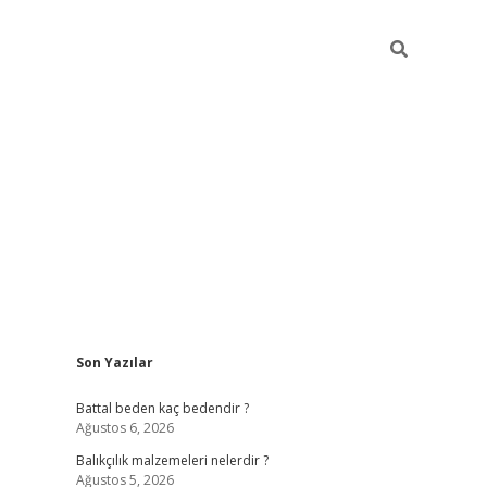
Sidebar
Son Yazılar
betexper
ilbet giriş 
Battal beden kaç bedendir ?
Ağustos 6, 2026
Balıkçılık malzemeleri nelerdir ?
Ağustos 5, 2026