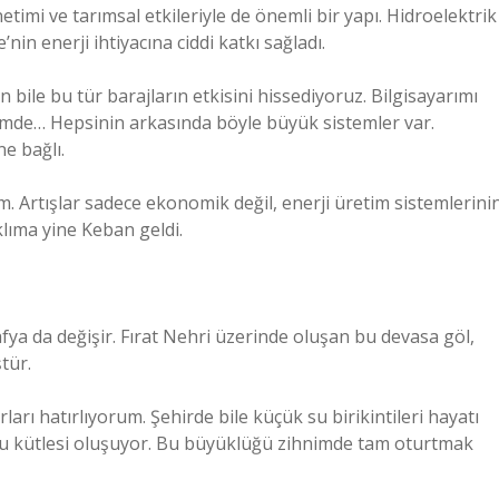
etimi ve tarımsal etkileriyle de önemli bir yapı. Hidroelektrik
in enerji ihtiyacına ciddi katkı sağladı.
ile bu tür barajların etkisini hissediyoruz. Bilgisayarımı
iğimde… Hepsinin arkasında böyle büyük sistemler var.
e bağlı.
 Artışlar sadece ekonomik değil, enerji üretim sistemlerini
klıma yine Keban geldi.
afya da değişir. Fırat Nehri üzerinde oluşan bu devasa göl,
tür.
rı hatırlıyorum. Şehirde bile küçük su birikintileri hayatı
 su kütlesi oluşuyor. Bu büyüklüğü zihnimde tam oturtmak