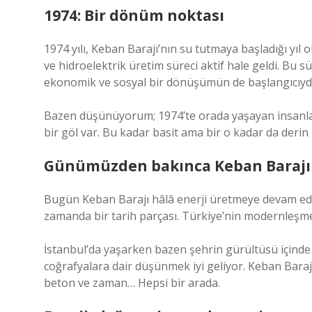
1974: Bir dönüm noktası
1974 yılı, Keban Barajı’nın su tutmaya başladığı yıl ol
ve hidroelektrik üretim süreci aktif hale geldi. Bu 
ekonomik ve sosyal bir dönüşümün de başlangıcıydı
Bazen düşünüyorum; 1974’te orada yaşayan insanlar b
bir göl var. Bu kadar basit ama bir o kadar da derin 
Günümüzden bakınca Keban Barajı
Bugün Keban Barajı hâlâ enerji üretmeye devam ediy
zamanda bir tarih parçası. Türkiye’nin modernleşme
İstanbul’da yaşarken bazen şehrin gürültüsü içind
coğrafyalara dair düşünmek iyi geliyor. Keban Barajı 
beton ve zaman… Hepsi bir arada.