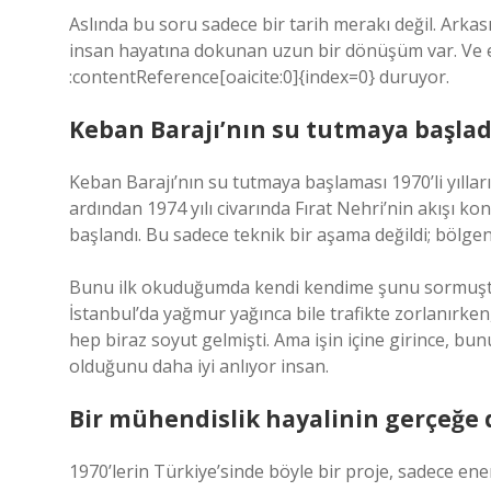
Aslında bu soru sadece bir tarih merakı değil. Arka
insan hayatına dokunan uzun bir dönüşüm var. Ve
:contentReference[oaicite:0]{index=0}
duruyor.
Keban Barajı’nın su tutmaya başla
Keban Barajı’nın su tutmaya başlaması 1970’li yılla
ardından 1974 yılı civarında Fırat Nehri’nin akışı ko
başlandı. Bu sadece teknik bir aşama değildi; bölgeni
Bunu ilk okuduğumda kendi kendime şunu sormuştum:
İstanbul’da yağmur yağınca bile trafikte zorlanırke
hep biraz soyut gelmişti. Ama işin içine girince, bu
olduğunu daha iyi anlıyor insan.
Bir mühendislik hayalinin gerçeğe
1970’lerin Türkiye’sinde böyle bir proje, sadece ene