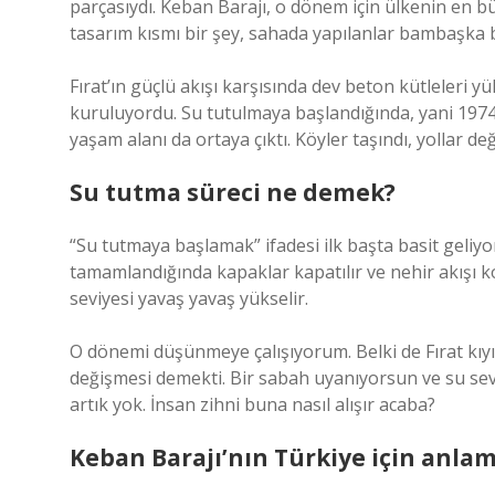
parçasıydı. Keban Barajı, o dönem için ülkenin en b
tasarım kısmı bir şey, sahada yapılanlar bambaşka b
Fırat’ın güçlü akışı karşısında dev beton kütleleri 
kuruluyordu. Su tutulmaya başlandığında, yani 1974’
yaşam alanı da ortaya çıktı. Köyler taşındı, yollar deği
Su tutma süreci ne demek?
“Su tutmaya başlamak” ifadesi ilk başta basit geliyor
tamamlandığında kapaklar kapatılır ve nehir akışı ko
seviyesi yavaş yavaş yükselir.
O dönemi düşünmeye çalışıyorum. Belki de Fırat kıy
değişmesi demekti. Bir sabah uyanıyorsun ve su seviy
artık yok. İnsan zihni buna nasıl alışır acaba?
Keban Barajı’nın Türkiye için anlam