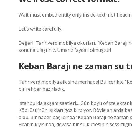
Wait must embed entity only inside text, not headin
Let’s write carefully.
Değerli Tanriverdimobilya okurları, “Keban Barajı 
sonuna ulaştınız. Umarız faydalı olmuştur!
Keban Barajı ne zaman su t
Tanriverdimobilya ailesine merhaba! Bu içerikte “
bir rehber hazırladık.
İstanbul’da akşam saatleri… Gün boyu ofiste ekra
Köprüsü’nün ışıkları göz kırpıyor. Böyle anlarda ba
oldu. Bir haber başlığında “Keban Barajı ne zaman
Fırat’ın kıyısında, devasa bir su kütlesinin sessizliği