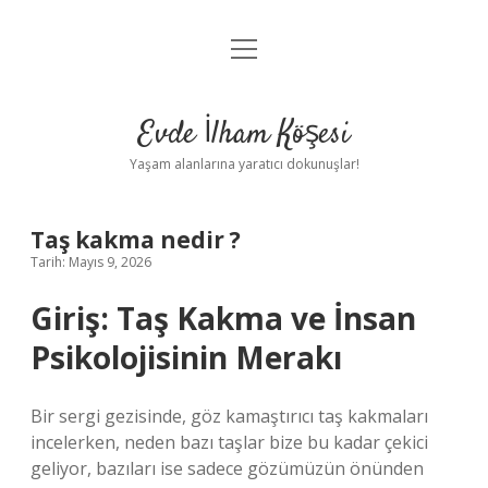
menüyü
Anasayfa
aç
Gizlilik Politikası
Evde İlham Köşesi
Yasal Uyarı
Yaşam alanlarına yaratıcı dokunuşlar!
Hakkımızda
Taş kakma nedir ?
Tarih: Mayıs 9, 2026
Giriş: Taş Kakma ve İnsan
Psikolojisinin Merakı
Bir sergi gezisinde, göz kamaştırıcı taş kakmaları
incelerken, neden bazı taşlar bize bu kadar çekici
geliyor, bazıları ise sadece gözümüzün önünden