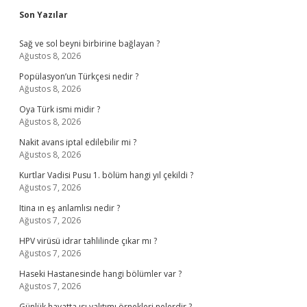
Sidebar
Son Yazılar
Sağ ve sol beyni birbirine bağlayan ?
Ağustos 8, 2026
Popülasyon’un Türkçesi nedir ?
Ağustos 8, 2026
Oya Türk ismi midir ?
Ağustos 8, 2026
Nakit avans iptal edilebilir mi ?
Ağustos 8, 2026
Kurtlar Vadisi Pusu 1. bölüm hangi yıl çekildi ?
Ağustos 7, 2026
Itina ın eş anlamlısı nedir ?
Ağustos 7, 2026
HPV virüsü idrar tahlilinde çıkar mı ?
Ağustos 7, 2026
Haseki Hastanesinde hangi bölümler var ?
Ağustos 7, 2026
Günlük hayatta ısı yalıtımı örnekleri nelerdir ?